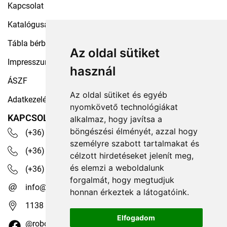
Kapcsolat
Katalógusaink
Tábla bérbeadás
Az oldal sütiket
Impresszum
használ
ÁSZF
Az oldal sütiket és egyéb
Adatkezelési tájékoztató
nyomkövető technológiákat
KAPCSOLAT
alkalmaz, hogy javítsa a
böngészési élményét, azzal hogy
(+36) 30 535 4503
személyre szabott tartalmakat és
(+36) 1 329 7472
célzott hirdetéseket jelenít meg,
és elemzi a weboldalunk
(+36) 1 350 1236
forgalmát, hogy megtudjuk
info@robotex.hu
honnan érkeztek a látogatóink.
1138 Budapest, Tomori köz 13.
Elfogadom
@robotexhungary