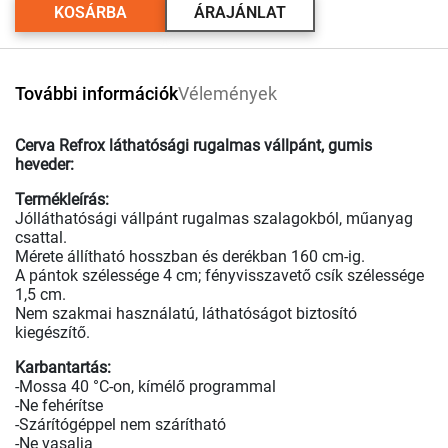
KOSÁRBA
ÁRAJÁNLAT
További információk
Vélemények
Cerva
Refrox láthatósági rugalmas vállpánt, gumis
heveder:
Termékleírás:
Jólláthatósági vállpánt rugalmas szalagokból, műanyag
csattal.
Mérete állítható hosszban és derékban 160 cm-ig.
A pántok szélessége 4 cm; fényvisszavető csík szélessége
1,5 cm.
Nem szakmai használatú, láthatóságot biztosító
kiegészítő.
Karbantartás:
-Mossa 40 °C-on, kímélő programmal
-Ne fehérítse
-Szárítógéppel nem szárítható
-Ne vasalja