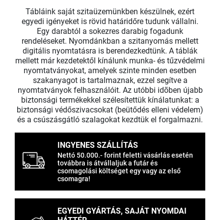
Tábláink saját szitaüzemünkben készülnek, ezért
egyedi igényeket is rövid határidőre tudunk vállalni.
Egy darabtól a sokezres darabig fogadunk
rendeléseket. Nyomdánkban a szitanyomás mellett
digitális nyomtatásra is berendezkedtünk. A táblák
mellett már kezdetektől kínálunk munka- és tűzvédelmi
nyomtatványokat, amelyek szinte minden esetben
szakanyagot is tartalmaznak, ezzel segítve a
nyomtatványok felhasználóit. Az utóbbi idõben újabb
biztonsági termékekkel szélesítettük kínálatunkat: a
biztonsági védőszivacsokat (beütődés elleni védelem)
és a csúszásgátló szalagokat kezdtük el forgalmazni.
INGYENES SZÁLLÍTÁS
Nettó 50.000.- forint feletti vásárlás esetén
továbbra is átvállaljuk a futár és
csomagolási költséget egy vagy az első
csomagra!
EGYEDI GYÁRTÁS, SAJÁT NYOMDAI