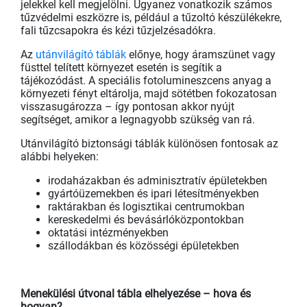
jelekkel kell megjelölni. Ugyanez vonatkozik számos
tűzvédelmi eszközre is, például a tűzoltó készülékekre,
fali tűzcsapokra és kézi tűzjelzésadókra.
Az
utánvilágító táblák
előnye, hogy áramszünet vagy
füsttel telített környezet esetén is segítik a
tájékozódást. A speciális fotolumineszcens anyag a
környezeti fényt eltárolja, majd sötétben fokozatosan
visszasugározza – így pontosan akkor nyújt
segítséget, amikor a legnagyobb szükség van rá.
Utánvilágító biztonsági táblák különösen fontosak az
alábbi helyeken:
irodaházakban és adminisztratív épületekben
gyártóüzemekben és ipari létesítményekben
raktárakban és logisztikai centrumokban
kereskedelmi és bevásárlóközpontokban
oktatási intézményekben
szállodákban és közösségi épületekben
Menekülési útvonal tábla elhelyezése – hova és
hogyan?