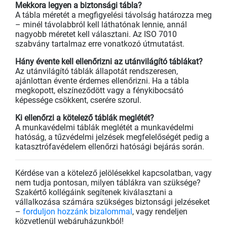
Mekkora legyen a biztonsági tábla?
A tábla méretét a megfigyelési távolság határozza meg
– minél távolabbról kell láthatónak lennie, annál
nagyobb méretet kell választani. Az ISO 7010
szabvány tartalmaz erre vonatkozó útmutatást.
Hány évente kell ellenőrizni az utánvilágító táblákat?
Az utánvilágító táblák állapotát rendszeresen,
ajánlottan évente érdemes ellenőrizni. Ha a tábla
megkopott, elszíneződött vagy a fénykibocsátó
képessége csökkent, cserére szorul.
Ki ellenőrzi a kötelező táblák meglétét?
A munkavédelmi táblák meglétét a munkavédelmi
hatóság, a tűzvédelmi jelzések megfelelőségét pedig a
katasztrófavédelem ellenőrzi hatósági bejárás során.
Kérdése van a kötelező jelölésekkel kapcsolatban, vagy
nem tudja pontosan, milyen táblákra van szüksége?
Szakértő kollégáink segítenek kiválasztani a
vállalkozása számára szükséges biztonsági jelzéseket
–
forduljon hozzánk bizalommal
, vagy rendeljen
közvetlenül webáruházunkból!