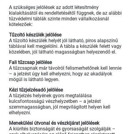
A szükséges jelölések az adott létesítmény
kialakításától és rendeltetésétől függnek, de az alábbi
tűzvédelmi táblák szinte minden vállalkozásnál
kötelezőek:
Tűzoltó készülék jelölése
A tűzoltó készülék helyét jól látható, piros alapszínű
táblával kell megjelölni. A tábla a készülék felett vagy
közelében, jól látható magasságban helyezendő el.
Fali tűzcsap jelölése
A tűzcsapnak már távolról felismerhetőnek kell lennie
– a jelzést úgy kell elhelyezni, hogy az akadályok
mögül is látható legyen.
Kézi tűzjelzésadó jelölése
A tűzjelzés helyének gyors megtalálása
kulcsfontosságú vészhelyzetben – a jelzést
szemmagasságban, jól megvilágított helyen kell
elhelyezni.
Menekülési útvonal és vészkijárat jelölések
A kiürítés biztonságát és gyorsaságát szolgálják –