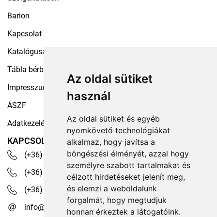
Barion
Kapcsolat
Katalógusaink
Tábla bérbeadás
Az oldal sütiket
Impresszum
használ
ÁSZF
Az oldal sütiket és egyéb
Adatkezelési tájékoztató
nyomkövető technológiákat
KAPCSOLAT
alkalmaz, hogy javítsa a
böngészési élményét, azzal hogy
(+36) 30 535 4503
személyre szabott tartalmakat és
(+36) 1 329 7472
célzott hirdetéseket jelenít meg,
és elemzi a weboldalunk
(+36) 1 350 1236
forgalmát, hogy megtudjuk
info@robotex.hu
honnan érkeztek a látogatóink.