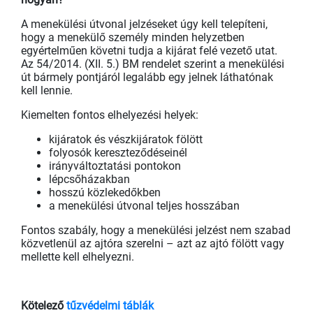
A menekülési útvonal jelzéseket úgy kell telepíteni,
hogy a menekülő személy minden helyzetben
egyértelműen követni tudja a kijárat felé vezető utat.
Az 54/2014. (XII. 5.) BM rendelet szerint a menekülési
út bármely pontjáról legalább egy jelnek láthatónak
kell lennie.
Kiemelten fontos elhelyezési helyek:
kijáratok és vészkijáratok fölött
folyosók kereszteződéseinél
irányváltoztatási pontokon
lépcsőházakban
hosszú közlekedőkben
a menekülési útvonal teljes hosszában
Fontos szabály, hogy a menekülési jelzést nem szabad
közvetlenül az ajtóra szerelni – azt az ajtó fölött vagy
mellette kell elhelyezni.
Kötelező
tűzvédelmi táblák