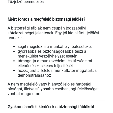
Tűzjelző berendezés
Miért fontos a megfelelő biztonsági jelölés?
A biztonsági táblák nem csupán jogszabályi
kötelezettséget jelentenek. Egy jól kialakított jelölési
rendszer:
segít megelőzni a munkahelyi baleseteket
gyorsabbá és biztonságosabbá teszi a
menekülést veszélyhelyzet esetén
támogatja a munkavédelmi és tűzvédelmi
ellenőrzések sikeres teljesítését
hozzájárul a felelős munkáltatói magatartás
demonstrálásához
A nem megfelelő vagy hiányzó jelölés hatósági
bírságot, illetve súlyosabb esetben jogi felelősséget
vonhat maga után.
Gyakran ismételt kérdések a biztonsági táblákról