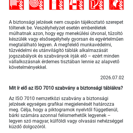
A biztonsági jelzések nem csupán tájékoztató szerepet
töltenek be. Veszélyhelyzet esetén emberéletek
múlhatnak azon, hogy egy menekülési útvonal, tűzoltó
készülék vagy elsősegélyhely gyorsan és egyértelműen
megtalálható legyen. A megfelelő munkavédelmi,
tűzvédelmi és utánvilágító táblák alkalmazását
jogszabályok és szabványok írják elő – ezért minden
vállalkozásnak érdemes tisztában lennie az alapvető
követelményekkel.
2026.07.02
Mit ír elő az ISO 7010 szabvány a biztonsági táblákra?
Az ISO 7010 nemzetközi szabvány a biztonsági
jelzések egységes grafikai megjelenését határozza
meg. Célja, hogy a piktogramok nyelvtől függetlenül,
bárki számára azonnal felismerhetők legyenek –
legyen szó magyar, külföldi vagy olvasási nehézséggel
küzdő dolgozóról.