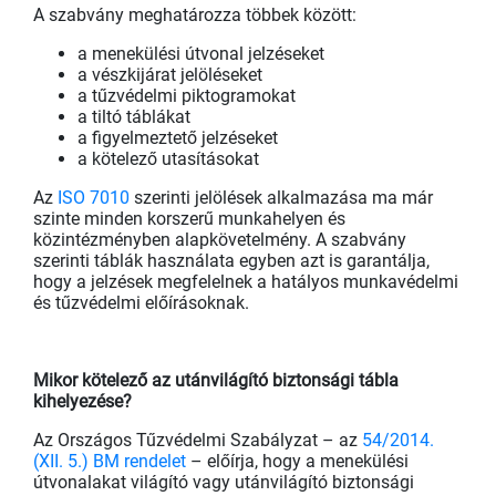
A szabvány meghatározza többek között:
a menekülési útvonal jelzéseket
a vészkijárat jelöléseket
a tűzvédelmi piktogramokat
a tiltó táblákat
a figyelmeztető jelzéseket
a kötelező utasításokat
Az
ISO 7010
szerinti jelölések alkalmazása ma már
szinte minden korszerű munkahelyen és
közintézményben alapkövetelmény. A szabvány
szerinti táblák használata egyben azt is garantálja,
hogy a jelzések megfelelnek a hatályos munkavédelmi
és tűzvédelmi előírásoknak.
Mikor kötelező az utánvilágító biztonsági tábla
kihelyezése?
Az Országos Tűzvédelmi Szabályzat – az
54/2014.
(XII. 5.) BM rendelet
– előírja, hogy a menekülési
útvonalakat világító vagy utánvilágító biztonsági