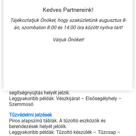
Figyelmeztető táblák
Sárga háromszög alakú jelzések. Veszélyre vagy
Kedves Partnereink!
kockázatra hívják fel a figyelmet.
Leggyakoribb példák: Magasfeszültség –
Tájékoztatjuk Önöket, hogy szaküzletünk augusztus 8-
Csúszásveszély – Targoncaforgalom
án, szombaton 8:00 és 14:00 óra között nyitva tart!
Kötelező utasítások
Várjuk Önöket!
Kék kör alakú jelzések. Azt jelzik, hogy az adott
védőeszköz használata vagy cselekvés elvégzése
kötelező.
Leggyakoribb példák: Védősisak használata kötelező
– Védőszemüveg használata kötelező – Hallásvédő
használata kötelező
Menekülési és elsősegély jelzések
Zöld színű táblák. A biztonságos irányt, kijáratot vagy
segítségnyújtás helyét jelzik.
Leggyakoribb példák: Vészkijárat – Elsősegélyhely –
Szemmosó
Tűzvédelmi jelzések
Piros alapszínű táblák. A tűzoltó eszközök és
berendezések helyét jelölik.
Leggyakoribb példák: Tűzoltó készülék – Tűzcsap –