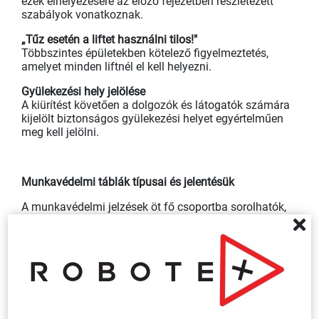
ezek elhelyezésére az előző fejezetben részletezett
szabályok vonatkoznak.
„Tűz esetén a liftet használni tilos!"
Többszintes épületekben kötelező figyelmeztetés,
amelyet minden liftnél el kell helyezni.
Gyülekezési hely jelölése
A kiürítést követően a dolgozók és látogatók számára
kijelölt biztonságos gyülekezési helyet egyértelműen
meg kell jelölni.
Munkavédelmi táblák típusai és jelentésük
A munkavédelmi jelzések öt fő csoportba sorolhatók,
amelyek szín és forma alapján azonnal felismerhetők:
Tiltó táblák
Piros kör alakú jelzések, átlós piros vonallal. Azt jelzik,
hogy az adott cselekvés tilos.
Leggyakoribb példák: Dohányozni tilos – Nyílt láng
használata tilos – Belépni tilos