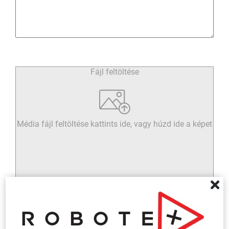
Fájl feltöltése
Média fájl feltöltése kattints ide, vagy húzd ide a képet
Elolvastam és elfogadom az
általános szerződési
feltételeket
és az abban foglaltakat