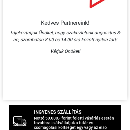
Elfogadom az
adatkezelési nyilatkozatot
.
KÜLDÉS
Kedves Partnereink!
Tájékoztatjuk Önöket, hogy szaküzletünk augusztus 8-
Tábláink saját szitaüzemünkben készülnek, ezért
egyedi igényeket is rövid határidőre tudunk vállalni.
án, szombaton 8:00 és 14:00 óra között nyitva tart!
Egy darabtól a sokezres darabig fogadunk
rendeléseket. Nyomdánkban a szitanyomás mellett
Várjuk Önöket!
digitális nyomtatásra is berendezkedtünk. A táblák
mellett már kezdetektől kínálunk munka- és tűzvédelmi
nyomtatványokat, amelyek szinte minden esetben
szakanyagot is tartalmaznak, ezzel segítve a
nyomtatványok felhasználóit. Az utóbbi idõben újabb
biztonsági termékekkel szélesítettük kínálatunkat: a
biztonsági védőszivacsokat (beütődés elleni védelem)
és a csúszásgátló szalagokat kezdtük el forgalmazni.
INGYENES SZÁLLÍTÁS
Nettó 50.000.- forint feletti vásárlás esetén
továbbra is átvállaljuk a futár és
csomagolási költséget egy vagy az első