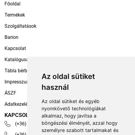
Főoldal
Termékek
Szolgáltatások
Barion
Kapcsolat
Katalógusaink
Tábla bérbeadás
Az oldal sütiket
Impresszum
használ
ÁSZF
Az oldal sütiket és egyéb
Adatkezelési tájékoztató
nyomkövető technológiákat
KAPCSOLAT
alkalmaz, hogy javítsa a
böngészési élményét, azzal hogy
(+36) 30 535 4503
személyre szabott tartalmakat és
(+36) 1 329 7472