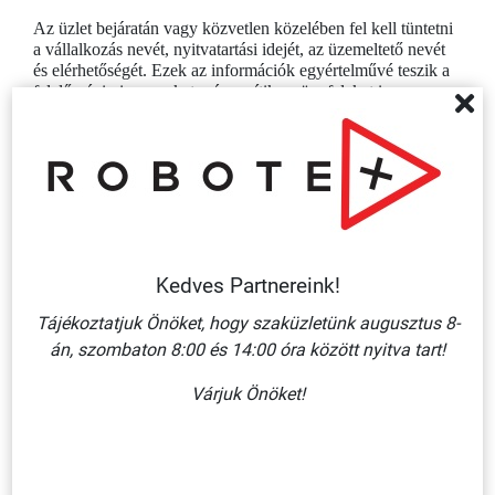
Az üzlet bejáratán vagy közvetlen közelében fel kell tüntetni
a vállalkozás nevét, nyitvatartási idejét, az üzemeltető nevét
és elérhetőségét. Ezek az információk egyértelművé teszik a
felelősségi viszonyokat – és segítik az ügyfeleket is
eligazodni.
Ha valami
egyedi megoldásra van szüksége
– akár
formátumban, akár méretben –, saját nyomdai hátterünknek
köszönhetően rövid határidőn belül el tudjuk készíteni.
Mit tehet most?
Ha hamarosan megnyitja üzletét, javasoljuk, hogy
a kötelező
Kedves Partnereink!
jelzések listáját a berendezési és felszerelési folyamat
Tájékoztatjuk Önöket, hogy szaküzletünk augusztus 8-
részévé tegye – ne az utolsó pillanatra hagyja
. Egy
hatósági ellenőrzés kellemetlen és költséges meglepetést
án, szombaton 8:00 és 14:00 óra között nyitva tart!
hozhat, ha ezek hiányoznak.
Várjuk Önöket!
Webáruházunkban megtalálja az összes szükséges jelzést
raktárról, akár 1 darabtól rendelhetően. Ha nem biztos abban,
mire is van pontosan szüksége, kollégáink szívesen segítenek
– írjon nekünk az
info@robotex.hu
címre, vagy látogasson el
budapesti szaküzletünkbe!