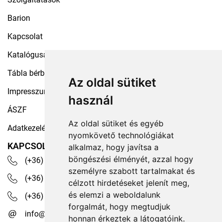
Barion
Kapcsolat
Katalógusaink
Tábla bérbeadás
Az oldal sütiket
Impresszum
használ
ÁSZF
Az oldal sütiket és egyéb
Adatkezelési tájékoztató
nyomkövető technológiákat
KAPCSOLAT
alkalmaz, hogy javítsa a
böngészési élményét, azzal hogy
(+36) 30 535 4503
személyre szabott tartalmakat és
(+36) 1 329 7472
célzott hirdetéseket jelenít meg,
és elemzi a weboldalunk
(+36) 1 350 1236
forgalmát, hogy megtudjuk
info@robotex.hu
honnan érkeztek a látogatóink.