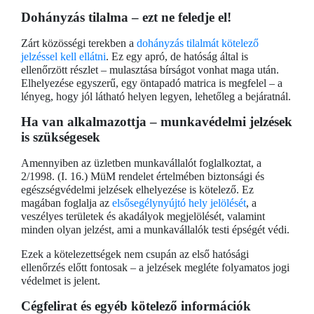
Dohányzás tilalma – ezt ne feledje el!
Zárt közösségi terekben a
dohányzás tilalmát kötelező
jelzéssel kell ellátni
. Ez egy apró, de hatóság által is
ellenőrzött részlet – mulasztása bírságot vonhat maga után.
Elhelyezése egyszerű, egy öntapadó matrica is megfelel – a
lényeg, hogy jól látható helyen legyen, lehetőleg a bejáratnál.
Ha van alkalmazottja – munkavédelmi jelzések
is szükségesek
Amennyiben az üzletben munkavállalót foglalkoztat, a
2/1998. (I. 16.) MüM rendelet értelmében biztonsági és
egészségvédelmi jelzések elhelyezése is kötelező. Ez
magában foglalja az
elsősegélynyújtó hely jelölését
, a
veszélyes területek és akadályok megjelölését, valamint
minden olyan jelzést, ami a munkavállalók testi épségét védi.
Ezek a kötelezettségek nem csupán az első hatósági
ellenőrzés előtt fontosak – a jelzések megléte folyamatos jogi
védelmet is jelent.
Cégfelirat és egyéb kötelező információk