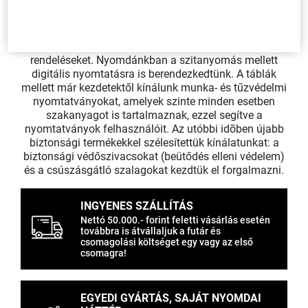
Tábláink saját szitaüzemünkben készülnek, ezért
egyedi igényeket is rövid határidőre tudunk vállalni.
Egy darabtól a sokezres darabig fogadunk
rendeléseket. Nyomdánkban a szitanyomás mellett
digitális nyomtatásra is berendezkedtünk. A táblák
mellett már kezdetektől kínálunk munka- és tűzvédelmi
nyomtatványokat, amelyek szinte minden esetben
szakanyagot is tartalmaznak, ezzel segítve a
nyomtatványok felhasználóit. Az utóbbi idõben újabb
biztonsági termékekkel szélesítettük kínálatunkat: a
biztonsági védőszivacsokat (beütődés elleni védelem)
és a csúszásgátló szalagokat kezdtük el forgalmazni.
INGYENES SZÁLLÍTÁS
Nettó 50.000.- forint feletti vásárlás esetén
továbbra is átvállaljuk a futár és
csomagolási költséget egy vagy az első
csomagra!
EGYEDI GYÁRTÁS, SAJÁT NYOMDAI