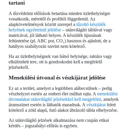
tartani
A tűzvédelmi előírások betartása minden üzlethelyiségre
vonatkozik, mérettől és profiltól függetlenül. Az
alapkövetelmények között szerepel a
tűzoltó készülék
helyének egyértelmű jelölése
– utánvilágító táblával vagy
matricával, jól látható helyen. A készülék típusának
feltüntetése (pl. ABC por, CO₂) hasznos és ajánlott, de a
hatályos szabályozás szerint nem kötelező.
Ha az üzlethelyiségnek van hátsó helyisége, raktára vagy
elkülönített tere, ott is gondoskodni kell a megfelelő
jelzésekről.
Menekülési útvonal és vészkijárat jelölése
Ez az a terület, amelyet a legtöbben alábecsülnek – pedig
vészhelyzet esetén az emberi élet múlhat rajta. A
menekülési
útvonalakat utánvilágító jelzésekkel kell megjelölni
, amelyek
áramszünet esetén is láthatók maradnak. A
vészkijárat
felett
kötelező a zöld alapú, futó alakot ábrázoló tábla elhelyezése.
Az utánvilágító jelzések alkalmazása nem csupán etikai
kérdés – jogszabályi előírás is egyben.