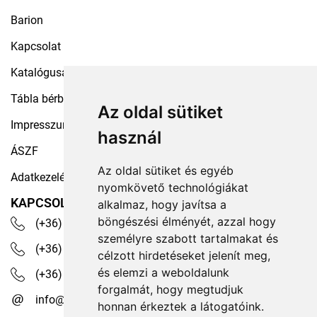
Barion
Kapcsolat
Katalógusaink
Tábla bérbeadás
Az oldal sütiket
Impresszum
használ
ÁSZF
Az oldal sütiket és egyéb
Adatkezelési tájékoztató
nyomkövető technológiákat
KAPCSOLAT
alkalmaz, hogy javítsa a
böngészési élményét, azzal hogy
(+36) 30 535 4503
személyre szabott tartalmakat és
(+36) 1 329 7472
célzott hirdetéseket jelenít meg,
és elemzi a weboldalunk
(+36) 1 350 1236
forgalmát, hogy megtudjuk
info@robotex.hu
honnan érkeztek a látogatóink.