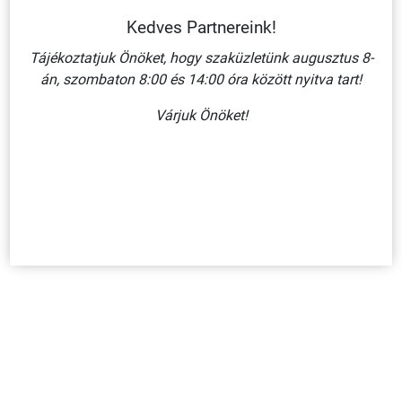
Kedves Partnereink!
Tájékoztatjuk Önöket, hogy szaküzletünk augusztus 8-
án, szombaton 8:00 és 14:00 óra között nyitva tart!
ÉRINTENI TILOS!/ ÖNTAPADÓ VINIL (2DB/ ÍV) 50X50 MM
Várjuk Önöket!
240 Ft + ÁFA
KOSÁRBA