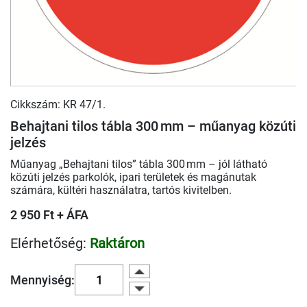
Cikkszám: KR 47/1.
Behajtani tilos tábla 300 mm – műanyag közúti
jelzés
Műanyag „Behajtani tilos” tábla 300 mm – jól látható
közúti jelzés parkolók, ipari területek és magánutak
számára, kültéri használatra, tartós kivitelben.
2 950 Ft + ÁFA
Elérhetőség:
Raktáron
Mennyiség: