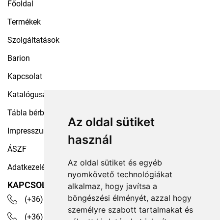
Főoldal
Termékek
Szolgáltatások
Barion
Kapcsolat
Katalógusaink
Tábla bérbeadás
Az oldal sütiket
Impresszum
használ
ÁSZF
Az oldal sütiket és egyéb
Adatkezelési tájékoztató
nyomkövető technológiákat
KAPCSOLAT
alkalmaz, hogy javítsa a
böngészési élményét, azzal hogy
(+36) 30 535 4503
személyre szabott tartalmakat és
(+36) 1 329 7472