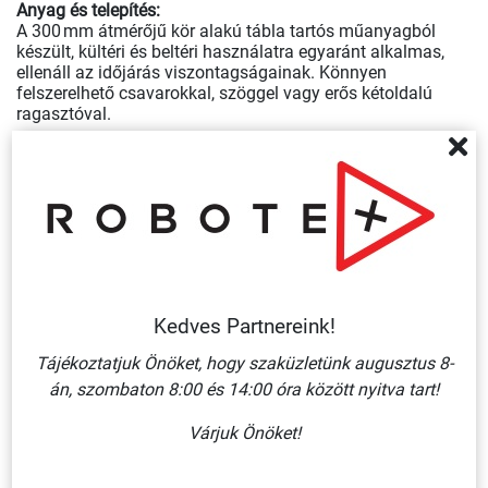
Anyag és telepítés:
A 300 mm átmérőjű kör alakú tábla tartós műanyagból
készült, kültéri és beltéri használatra egyaránt alkalmas,
ellenáll az időjárás viszontagságainak. Könnyen
felszerelhető csavarokkal, szöggel vagy erős kétoldalú
ragasztóval.
Ez a jelzés nemcsak a
jogszabályi és közlekedési
szabályoknak való megfelelést
biztosítja, hanem növeli a
látogatók és dolgozók biztonságérzetét, valamint
egyértelműsíti a behajtásra vonatkozó korlátozásokat.
Fedezze fel
közúti tábláink és matricáink
teljes kínálatát
parkolók, ipari területek és magánutak jelölésére.
Ha nem találja, amit keres, forduljon hozzánk bizalommal,
Kedves Partnereink!
és
kérje ajánlatunkat
!
Tájékoztatjuk Önöket, hogy szaküzletünk augusztus 8-
án, szombaton 8:00 és 14:00 óra között nyitva tart!
Kapcsolódó termékek
Várjuk Önöket!