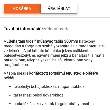
KOSÁRBA
ÁRAJÁNLAT
További információk
Vélemények
A
„Behajtani tilos!” műanyag tábla 300 mm
hatékony
megoldás a forgalom szabályozására és a magánterületek
védelmére. A jól látható kör alakú jelzés csökkenti a
balesetveszélyt, és egyértelműen jelzi a behajtás tilalmát a
parkolókban, telephelyeken, belső udvarokban vagy
magánutakon.
A tábla ideális
korlátozott forgalmú területek jelölésére
,
például:
telephelyi behajtókhoz és magánutakhoz
társasházi belső udvarokhoz
parkolók és szervizutak forgalomirányításához