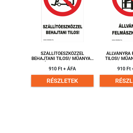
SZÁLLÍTÓESZKÖZZEL
ÁLLVÁNYRA 
BEHAJTANI TILOS!/ MŰANYAG
TILOS!/ MŰANYAG TÁBLA
TÁBLA 160X250 MM
160X2
910 Ft + ÁFA
910 Ft
RÉSZLETEK
RÉSZL