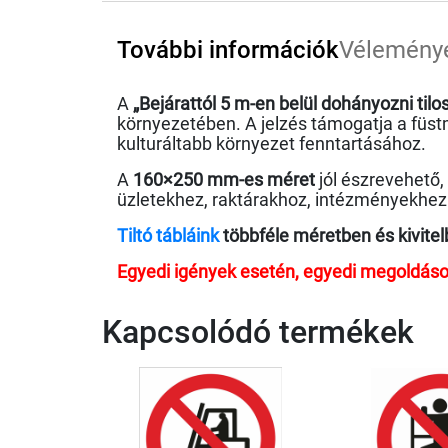
További információk
Vélemény
A
„Bejárattól 5 m-en belül dohányozni tilos
környezetében. A jelzés támogatja a füstm
kulturáltabb környezet fenntartásához.
A
160×250 mm-es méret
jól észrevehető,
üzletekhez, raktárakhoz, intézményekhez é
Tiltó tábláink
többféle méretben és kivitel
Egyedi igények esetén, egyedi megoldáso
Kapcsolódó termékek