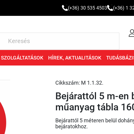
(+36) 30 535 4503
(+36) 1 3
SZOLGÁLTATÁSOK
HÍREK, AKTUALITÁSOK
TUDÁSBÁZI
Cikkszám: M 1.1.32.
Bejárattól 5 m-en 
műanyag tábla 1
Bejárattól 5 méteren belül dohá
bejáratokhoz.