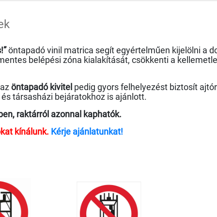
ek
!”
öntapadó vinil matrica segít egyértelműen kijelölni a d
entes belépési zóna kialakítását, csökkenti a kellemetle
 az
öntapadó kivitel
pedig gyors felhelyezést biztosít ajtó
s társasházi bejáratokhoz is ajánlott.
ben, raktárról azonnal kaphatók.
kat kínálunk.
Kérje ajánlatunkat!