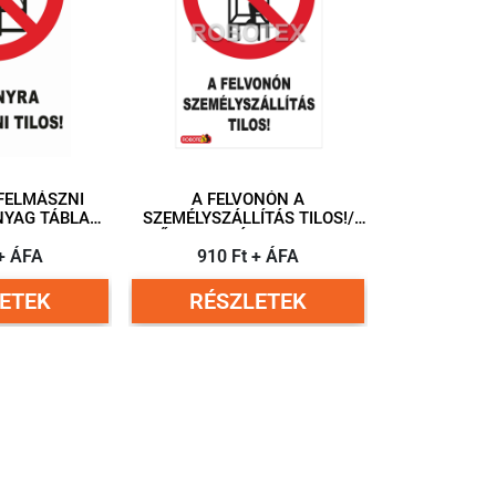
FELMÁSZNI
A FELVONÓN A
SZEMÉLYSZÁLLÍTÁS TILOS!/
50 MM
MŰANYAG TÁBLA 160X250
 + ÁFA
910 Ft + ÁFA
MM
ETEK
RÉSZLETEK