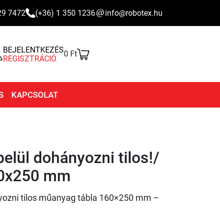
29 7472
(+36) 1 350 1236
info@robotex.hu
BEJELENTKEZÉS
0 Ft
REGISZTRÁCIÓ
S
KAPCSOLAT
belül dohányozni tilos!/
60x250 mm
nyozni tilos műanyag tábla 160×250 mm –