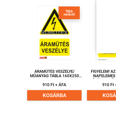
Több
variáció
ÁRAMÜTÉS VESZÉLYE/
FIGYELEM! A
MŰANYAG TÁBLA 160X250
NAPELEMES
MM
MŰKÖDIK/ MŰANYAG TÁBLA
910 Ft + ÁFA
160X2
910 Ft
KOSÁRBA
KOSÁ