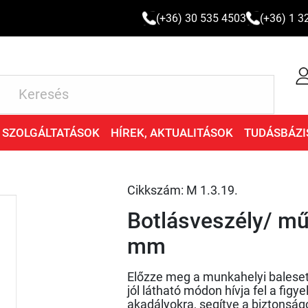
(+36) 30 535 4503
(+36) 1 3
SZOLGÁLTATÁSOK
HÍREK, AKTUALITÁSOK
TUDÁSBÁZI
Cikkszám: M 1.3.19.
Botlásveszély/ m
mm
Előzze meg a munkahelyi baleset
jól látható módon hívja fel a fig
akadályokra, segítve a biztonság