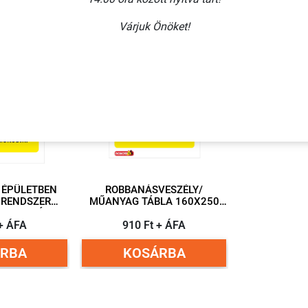
Várjuk Önöket!
Több
Több
variáció
variáció
Z ÉPÜLETBEN
ROBBANÁSVESZÉLY/
 RENDSZER
MŰANYAG TÁBLA 160X250
MM
50 MM
 + ÁFA
910 Ft + ÁFA
RBA
KOSÁRBA