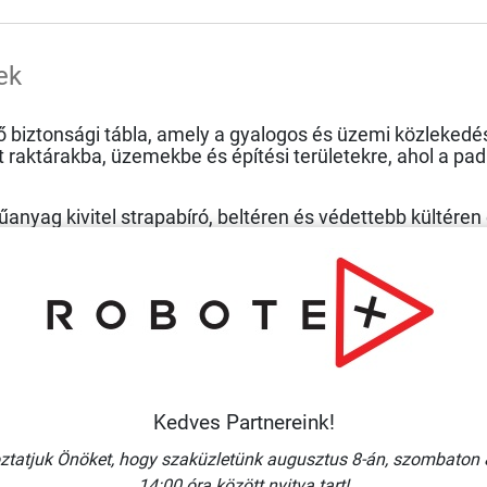
ek
tő biztonsági tábla, amely a gyalogos és üzemi közleked
 raktárakba, üzemekbe és építési területekre, ahol a pad
yag kivitel strapabíró, beltéren és védettebb kültéren
ogram és felirat segíti a veszély gyors felismerését, t
letre könnyen felszerelhető, így pillanatok alatt növelhe
 és alapanyag választékban
szaküzletünkben azonnal
kap
gy keressen minket
elérhetőségeink
valamelyikén.
Kedves Partnereink!
ztatjuk Önöket, hogy szaküzletünk augusztus 8-án, szombaton 
14:00 óra között nyitva tart!