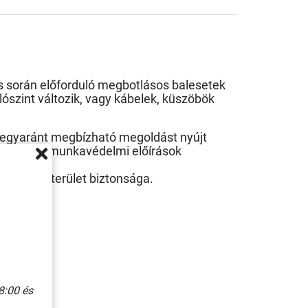
és során előforduló megbotlásos balesetek
lószint változik, vagy kábelek, küszöbök
 egyaránt megbízható megoldást nyújt
ámogatva a munkavédelmi előírások
tő a munkaterület biztonsága
.
hatóak.
8:00 és