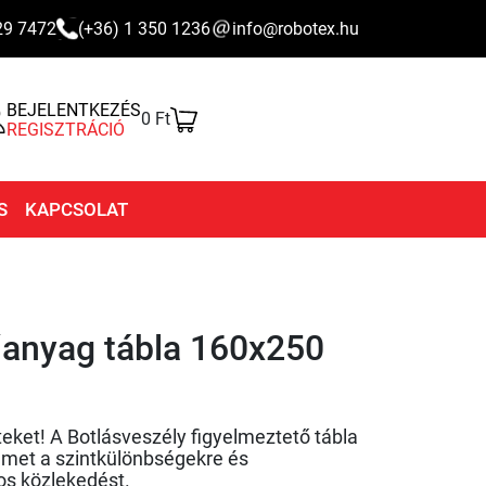
29 7472
(+36) 1 350 1236
info@robotex.hu
BEJELENTKEZÉS
0 Ft
REGISZTRÁCIÓ
S
KAPCSOLAT
űanyag tábla 160x250
eket! A Botlásveszély figyelmeztető tábla
yelmet a szintkülönbségekre és
os közlekedést.