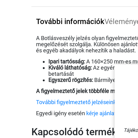
További információk
Vélemény
A Botlásveszély jelzés olyan figyelmezte
megelőzését szolgálja
.
Különösen ajánlott
és egyéb akadályok nehezítik a haladást.
Ipari tartósság:
A 160×250 mm-es műan
Kiváló láthatóság:
Az egyértelmű pikt
betartását
Egyszerű rögzítés:
Bármilyen sík felü
A figyelmeztető jelek többféle méretben
További figyelmeztető jelzéseink.
Egyedi igény esetén
kérje ajánlatunkat
va
Kapcsolódó termékek
Tájéko