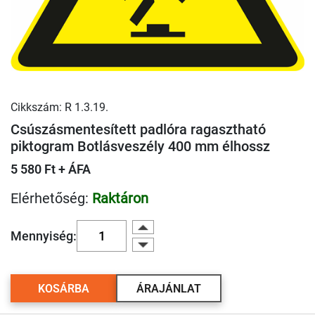
Cikkszám: R 1.3.19.
Csúszásmentesített padlóra ragasztható
piktogram Botlásveszély 400 mm élhossz
5 580 Ft + ÁFA
Elérhetőség:
Raktáron
Mennyiség:
KOSÁRBA
ÁRAJÁNLAT