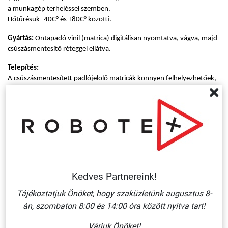
a munkagép terheléssel szemben.
Hőtűrésük -40C° és +80C° közötti.
Gyártás:
Öntapadó vinil (matrica) digitálisan nyomtatva, vágva, majd
csúszásmentesítő réteggel ellátva.
Telepítés:
A csúszásmentesített padlójelölő matricák könnyen felhelyezhetőek,
telepítésük könnyen elsajátítható.
1. Alaposan tisztítsuk meg az egyenletes, nem porózus felületet a
portól és egyéb rárakódott szennyeződésektől. Felhelyezéskor a
javasolt hőmérséklet: minimum 10°C.
2. A korábban megtisztított felületre - a ragasztót védő réteg
eltávolítását követően - erősen nyomjuk, simítsuk rá, majd hagyjuk a
ragasztót megkötni, mielőtt az üzemszerű terhelésnek átengedjük
(kb. 24 óra a kötési idő).
Kedves Partnereink!
Tisztítása:
Általános tisztítószerrel, gyenge alkoholtartalmú
Tájékoztatjuk Önöket, hogy szaküzletünk augusztus 8-
vegyszerrel felmosás keretében tisztítható.
án, szombaton 8:00 és 14:00 óra között nyitva tart!
Várjuk Önöket!