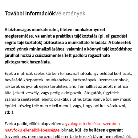
További információk
Vélemények
A biztonságos munkaterület, illetve munkakörnyezet
megteremtése, valamint a praktikus tájékoztatás (pl. eligazodást
segító tájékoztatók) biztosítása a munkáltató feladata. A balesetek
veszélyének minimalizálásához, valamint a könnyű tájékozódáshoz
járulhat hozzá a csúszásmentesített padlóra ragasztható
piktogramok használata.
Ezek a matricák széles körben felhasználhatóak, így például kórházak,
bevásárló központok, munkahelyek, intézmények, üzemcsarnokok,
raktárak és gyárak egész területén, ahol fennállhat az adott matrica
által jelzett veszély, vagy pedig a dolgozók, látogatók, ügyfelek
számára segítséget jelentő praktikus útmutatás igénye (pl. egy másik
épület, részleg felé merre kell menni, vagy, hogy hol kell várakozni,
stb.).
Ezek a padlójelölők alapvetően a
gyalogos terheléssel szemben
nagyfokú ellenállóképességgel
bírnak,
kül- és beltéren egyaránt
(egyenletes, nem porózus felületen), de hosszú távon nem ellenállók