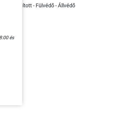
 Napbarnított - Fülvédő - Állvédő
8:00 és