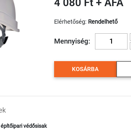
4 080 Ft + ÁFA
Elérhetőség:
Rendelhető
Mennyiség:
KOSÁRBA
ek
 építőipari védősisak