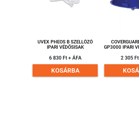
UVEX PHEOS B SZELLŐZŐ
COVERGUAR
IPARI VÉDŐSISAK
GP3000 IPARI V
6 830 Ft + ÁFA
2 305 F
KOSÁRBA
KOSÁ