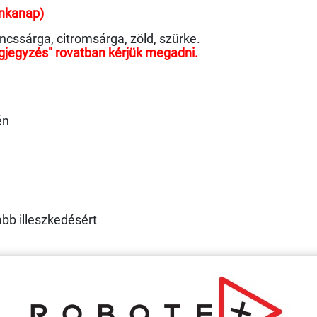
unkanap)
ancssárga, citromsárga, zöld, szürke.
gjegyzés" rovatban kérjük megadni.
én
sabb illeszkedésért
: Igen
10°C
C