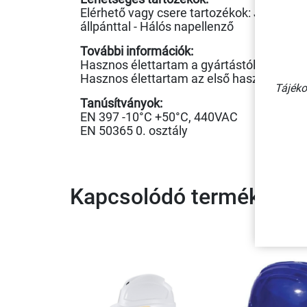
Elérhető vagy csere tartozékok: Jelvénytar
állpánttal - Hálós napellenző
További információk:
Hasznos élettartam a gyártástól számítv
Hasznos élettartam az első használattól 
Tájéko
Tanúsítványok:
EN 397 -10°C +50°C, 440VAC
EN 50365 0. osztály
Kapcsolódó termékek