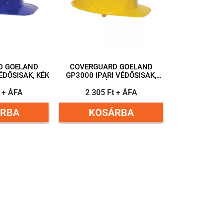
D GOELAND
COVERGUARD GOELAND
ÉDŐSISAK, KÉK
GP3000 IPARI VÉDŐSISAK,
SÁRGA
t + ÁFA
2 305 Ft + ÁFA
RBA
KOSÁRBA