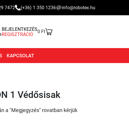
29 7472
(+36) 1 350 1236
info@robotex.hu
BEJELENTKEZÉS
0 Ft
REGISZTRÁCIÓ
S
KAPCSOLAT
N 1 Védősisak
án a "Megjegyzés" rovatban kérjük