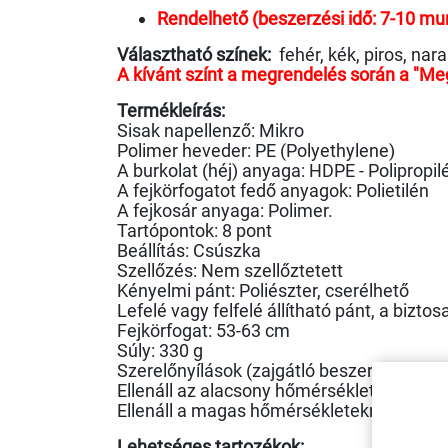
Rendelhető (beszerzési idő: 7-10 m
Választható színek:
fehér, kék, piros, nar
A kívánt színt a megrendelés során a "Me
Termékleírás:
Sisak napellenző: Mikro
Polimer heveder: PE (Polyethylene)
A burkolat (héj) anyaga: HDPE - Polipropil
A fejkörfogatot fedő anyagok: Polietilén
A fejkosár anyaga: Polimer.
Tartópontok: 8 pont
Beállítás: Csúszka
Szellőzés: Nem szellőztetett
Kényelmi pánt: Poliészter, cserélhető
Lefelé vagy felfelé állítható pánt, a bizto
Fejkörfogat: 53-63 cm
Súly: 330 g
Szerelőnyílások (zajgátló beszereléséhez)
Ellenáll az alacsony hőmérsékleteknek: -
Ellenáll a magas hőmérsékleteknek: +50°
Lehetséges tartozékok: