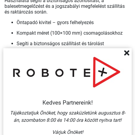
Használata segíti a biztonságos azonosítást, a
balesetmegelőzést és a jogszabályi megfelelést szállítás
és raktározás során.
Öntapadó kivitel – gyors felhelyezés
Kompakt méret (100×100 mm) csomagolásokhoz
Segíti a biztonságos szállítást és tárolást
Mire használható az ADR 3 matrica?
Gyúlékony folyadékot tartalmazó veszélyes áru
csomagolásának jelölésére.
Hová ragasztható?
Sima, tiszta, zsírmentes felületre (doboz, kanna, konténer,
csomagolóegység).
Kültéren is használható?
Vinil alapanyaga miatt jól bírja, de a felület előkészítése és
Kedves Partnereink!
az igénybevétel meghatározó.
Tájékoztatjuk Önöket, hogy szaküzletünk augusztus 8-
Tekintse meg teljes
ADR bárca kínálatunkat
.
án, szombaton 8:00 és 14:00 óra között nyitva tart!
Nagyobb mennyiség esetén
kérje ajánlatunkat
!
Várjuk Önöket!