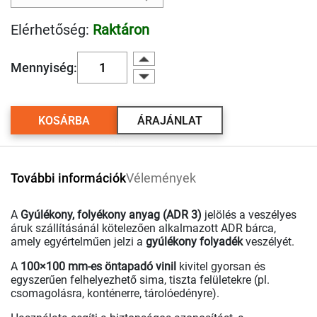
Elérhetőség:
Raktáron
Mennyiség:
KOSÁRBA
ÁRAJÁNLAT
További információk
Vélemények
A
Gyúlékony, folyékony anyag (ADR 3)
jelölés a veszélyes
áruk szállításánál kötelezően alkalmazott ADR bárca,
amely egyértelműen jelzi a
gyúlékony folyadék
veszélyét.
A
100×100 mm-es öntapadó vinil
kivitel gyorsan és
egyszerűen felhelyezhető sima, tiszta felületekre (pl.
csomagolásra, konténerre, tárolóedényre).