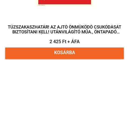
TŰZSZAKASZHATÁR! AZ AJTÓ ÖNMŰKÖDŐ CSUKÓDÁSÁT
BIZTOSÍTANI KELL! UTÁNVILÁGÍTÓ MŰA., ÖNTAPADÓ
HÁTOLDALLAL 300X150MM
2 425 Ft + ÁFA
KOSÁRBA