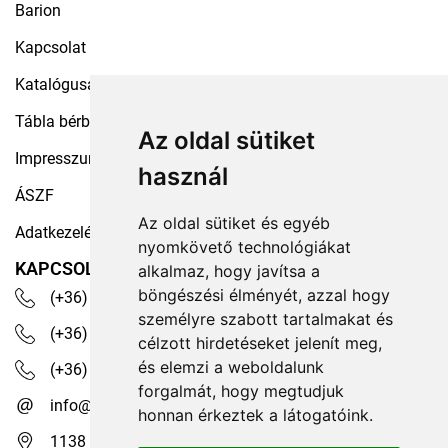
Barion
Kapcsolat
Katalógusaink
Tábla bérbeadás
Az oldal sütiket
Impresszum
használ
ÁSZF
Az oldal sütiket és egyéb
Adatkezelési tájékoztató
nyomkövető technológiákat
KAPCSOLAT
alkalmaz, hogy javítsa a
böngészési élményét, azzal hogy
(+36) 30 535 4503
személyre szabott tartalmakat és
(+36) 1 329 7472
célzott hirdetéseket jelenít meg,
és elemzi a weboldalunk
(+36) 1 350 1236
forgalmát, hogy megtudjuk
info@robotex.hu
honnan érkeztek a látogatóink.
1138 Budapest, Tomori köz 13.