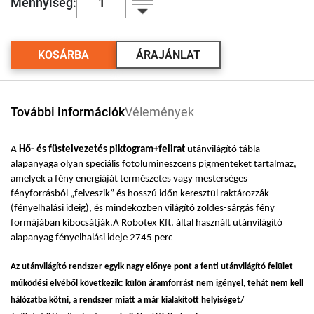
Mennyiség:
KOSÁRBA
ÁRAJÁNLAT
További információk
Vélemények
A
Hő- és füstelvezetés piktogram+felirat
utánvilágító tábla
alapanyaga olyan speciális fotolumineszcens pigmenteket tartalmaz,
amelyek a fény energiáját természetes vagy mesterséges
fényforrásból „felveszik” és hosszú időn keresztül raktározzák
(fényelhalási ideig), és mindeközben világító zöldes-sárgás fény
formájában kibocsátják.A Robotex Kft. által használt utánvilágító
alapanyag fényelhalási ideje 2745 perc
Az utánvilágító rendszer egyik nagy előnye pont a fenti utánvilágító felület
működési elvéből következik: külön áramforrást nem igényel, tehát nem kell
hálózatba kötni, a rendszer miatt a már kialakított helyiséget/