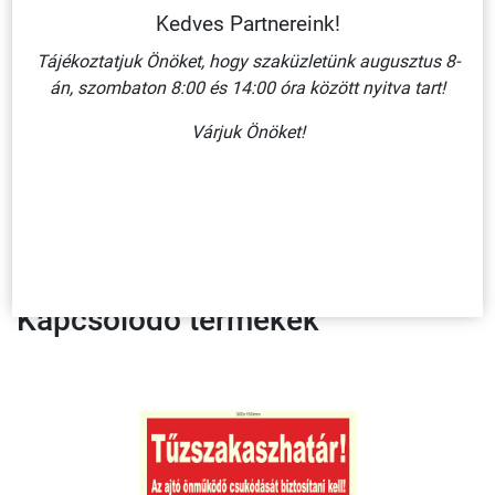
Kedves Partnereink!
javítja a képjel láthatóságát.
Tájékoztatjuk Önöket, hogy szaküzletünk augusztus 8-
A teljesség igénye nélkül széles választékban megtalálhatóak
án, szombaton 8:00 és 14:00 óra között nyitva tart!
termékpalettánkon utánvilágító táblák, csíkok, szalagok, jelölő
pontok, a padlón elhelyezendő csúszásmentesített nyilak.
Várjuk Önöket!
Egyedi igény esetén keressen minket bizalommal
elérhetőségeink
bármelyikén,
Kollégáink készséggel állnak rendelkezésére!
Kapcsolódó termékek