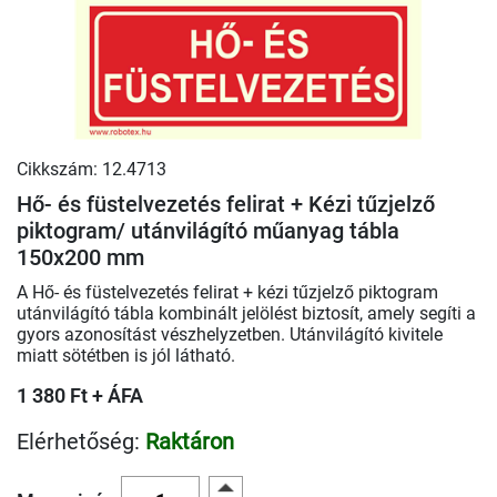
Cikkszám: 12.4713
Hő- és füstelvezetés felirat + Kézi tűzjelző
piktogram/ utánvilágító műanyag tábla
150x200 mm
A Hő- és füstelvezetés felirat + kézi tűzjelző piktogram
utánvilágító tábla kombinált jelölést biztosít, amely segíti a
gyors azonosítást vészhelyzetben. Utánvilágító kivitele
miatt sötétben is jól látható.
1 380 Ft + ÁFA
Elérhetőség:
Raktáron