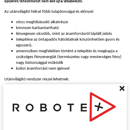
épületet/létesítményt nem kell újra/átkábelezni.
Az utánvilágító felirat főbb tulajdonságai és előnyei:
nincs meghibásodó alkatrésze
könnyen karbantartható
lényegesen olcsóbb, mint az áramforrásról táplált jelzés
telepítése az öntapadós hátoldalnak köszönhetően gyors és
egyszerű.
amennyiben megfelelően történt a telepítés és megkapja a
szükséges fényenergiát (természetes vagy mesterséges fény)
nagy biztonsággal működik
külön áramforrást nem igényel
Utánvilágító rendszer részei lehetnek:
menekülési útirányt jelző táblák
ajtók nyitási irányát jelző táblák
csíkok,
szalagok
, nyilak
padlón elhelyezendő jelzések, ahol szabványkövetelmény a
csúszásmentesség
Az utánvilágító rendszerben kiválóan alkalmazható utánvilágító
panoráma táblánk, mely 180°-os látómezőt biztosít, így lényegesen