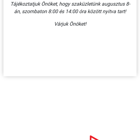
ÚTSZŰKÜLET JOBBRÓL VAGY BALRÓL, HÁROMSZÖG ALAKÚ
Tájékoztatjuk Önöket, hogy szaküzletünk augusztus 8-
HORGANYZOTT ACÉL KRESZ TÁBLA 450 MM
án, szombaton 8:00 és 14:00 óra között nyitva tart!
7 160 Ft + ÁFA
Várjuk Önöket!
KOSÁRBA