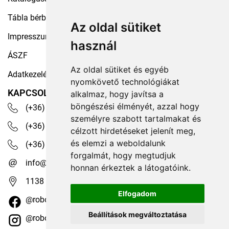
Tábla bérbeadás
Az oldal sütiket
Impresszum
használ
ÁSZF
Az oldal sütiket és egyéb
Adatkezelési tájékoztató
nyomkövető technológiákat
KAPCSOLAT
alkalmaz, hogy javítsa a
böngészési élményét, azzal hogy
(+36) 30 535 4503
személyre szabott tartalmakat és
(+36) 1 329 7472
célzott hirdetéseket jelenít meg,
és elemzi a weboldalunk
(+36) 1 350 1236
forgalmát, hogy megtudjuk
info@robotex.hu
honnan érkeztek a látogatóink.
1138 Budapest, Tomori köz 13.
Elfogadom
@robotexhungary
Beállítások megváltoztatása
@robotexkiadoiuzletag