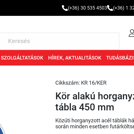
(+36) 30 535 4503
(+36) 1 3
SZOLGÁLTATÁSOK
HÍREK, AKTUALITÁSOK
TUDÁSBÁZI
Cikkszám: KR 16/KER
Kör alakú horgany
tábla 450 mm
Közúti horganyzott acél táblák h
során minden esetben futárköltsé