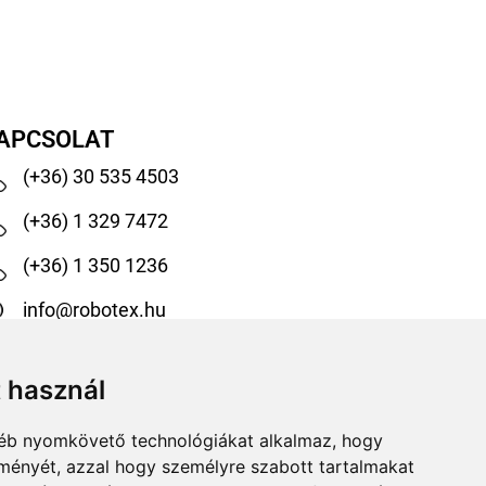
APCSOLAT
(+36) 30 535 4503
(+36) 1 329 7472
(+36) 1 350 1236
info@robotex.hu
1138 Budapest, Tomori köz 13.
t használ
@robotexhungary
gyéb nyomkövető technológiákat alkalmaz, hogy
@robotexkiadoiuzletag
lményét, azzal hogy személyre szabott tartalmakat