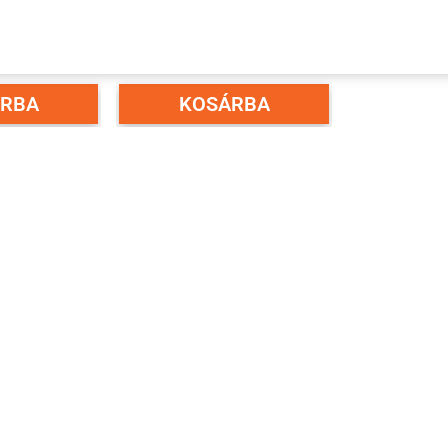
ORGANYZOTT
NÉGYSZÖG ALAKÚ
ES SEBESSÉG
HORGANYZOTT ACÉL KÖZÚTI
ÁBLA 450 MM
PARKOLÓ TÁBLA 500X500 MM
t + ÁFA
12 528 Ft + ÁFA
RBA
KOSÁRBA