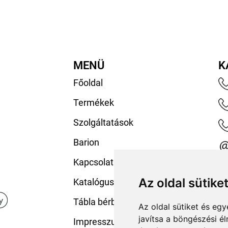
MENÜ
K
Főoldal
Termékek
Szolgáltatások
Barion
Kapcsolat
Az oldal sütike
Katalógusaink
Tábla bérbeadás
Az oldal sütiket és e
javítsa a böngészési é
Impresszum