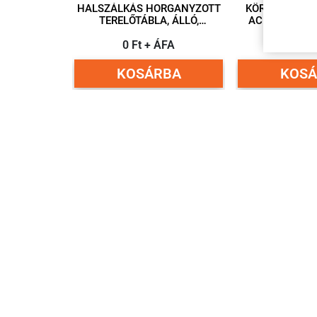
HALSZÁLKÁS HORGANYZOTT
KÖR ALAKÚ H
TERELŐTÁBLA, ÁLLÓ,
ACÉL 15 KM-
250X1000 MM
KORLÁTOZÓ T
0 Ft + ÁFA
11 489 F
KOSÁRBA
KOSÁ