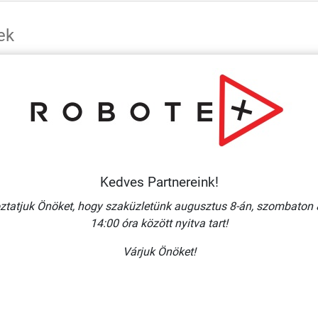
ek
Több
Több
variáció
variáció
Kedves Partnereink!
ztatjuk Önöket, hogy szaküzletünk augusztus 8-án, szombaton 
14:00 óra között nyitva tart!
Várjuk Önöket!