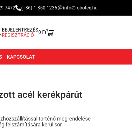
29 7472
(+36) 1 350 1236
info@robotex.hu
BEJELENTKEZÉS
0 Ft
REGISZTRÁCIÓ
S
KAPCSOLAT
zott acél kerékpárút
ázhozszállítással történő megrendelése
g felszámítására kerül sor.