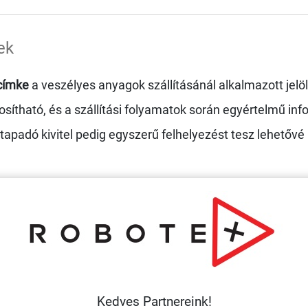
ek
címke
a veszélyes anyagok szállításánál alkalmazott jelöl
tható, és a szállítási folyamatok során egyértelmű infor
ntapadó kivitel pedig egyszerű felhelyezést tesz lehetőv
sítására
atás során
elés leadásakor a megjegyzés rovatban jelezze.
at
.
Kedves Partnereink!