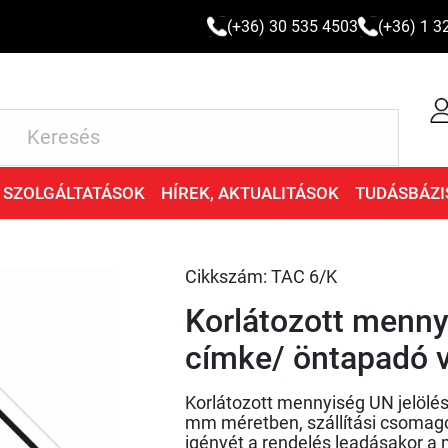
(+36) 30 535 4503
(+36) 1 3
SZOLGÁLTATÁSOK
HÍREK, AKTUALITÁSOK
TUDÁSBÁZI
Cikkszám: TAC 6/K
Korlátozott menny
címke/ öntapadó 
Korlátozott mennyiség UN jelölé
mm méretben, szállítási csomago
igényét a rendelés leadásakor a 