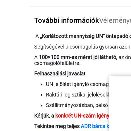
További információk
Vélemény
A
„Korlátozott mennyiség UN” öntapadó 
Segítségével a csomagolás gyorsan azonosí
A
100×100 mm-es méret jól látható
, az ö
csomagolófelületre.
Felhasználási javaslat
UN jelölést igénylő csomagok azono
Raktári logisztikai jelölésekhez
Szállítmányozásban, belső árumozg
Kérjük, a
konkrét UN-szám igényét
a rend
Tekintse meg teljes
ADR bárca kínálatunk