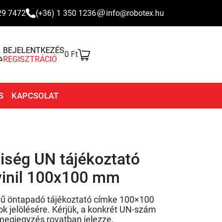
29 7472
(+36) 1 350 1236
info@robotex.hu
BEJELENTKEZÉS
0 Ft
REGISZTRÁCIÓ
S
KAPCSOLAT
iség UN tájékoztató
vinil 100x100 mm
sű öntapadó tájékoztató címke 100×100
k jelölésére. Kérjük, a konkrét UN-szám
megjegyzés rovatban jelezze.