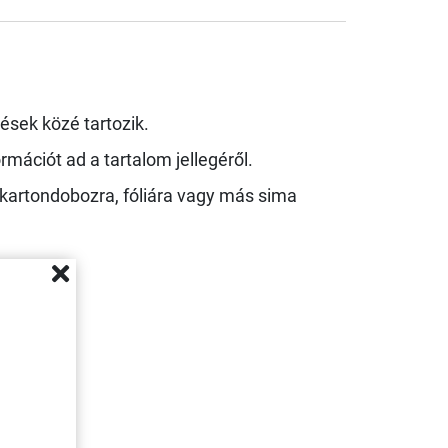
ések közé tartozik.
mációt ad a tartalom jellegéről.
é kartondobozra, fóliára vagy más sima