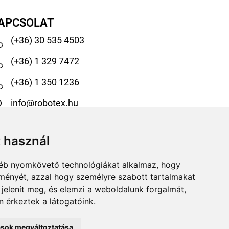
APCSOLAT
(+36) 30 535 4503
(+36) 1 329 7472
(+36) 1 350 1236
info@robotex.hu
1138 Budapest, Tomori köz 13.
t használ
@robotexhungary
gyéb nyomkövető technológiákat alkalmaz, hogy
@robotexkiadoiuzletag
lményét, azzal hogy személyre szabott tartalmakat
 jelenít meg, és elemzi a weboldalunk forgalmát,
 érkeztek a látogatóink.
tások megváltoztatása