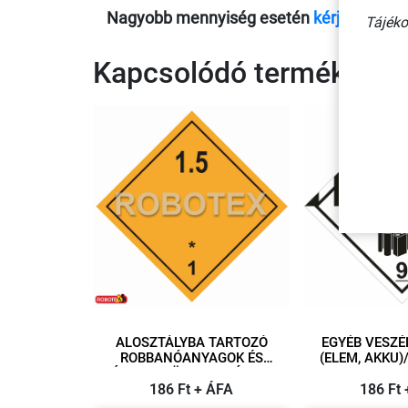
Nagyobb mennyiség esetén
kérje ajánlat
Tájéko
Kapcsolódó termékek
ALOSZTÁLYBA TARTOZÓ
EGYÉB VESZÉ
ROBBANÓANYAGOK ÉS
(ELEM, AKKU)/ ÖNTAPA
TÁRGYAK/ ÖNTAPADÓ VINIL
VINIL 10
100X100 MM
186 Ft + ÁFA
186 Ft