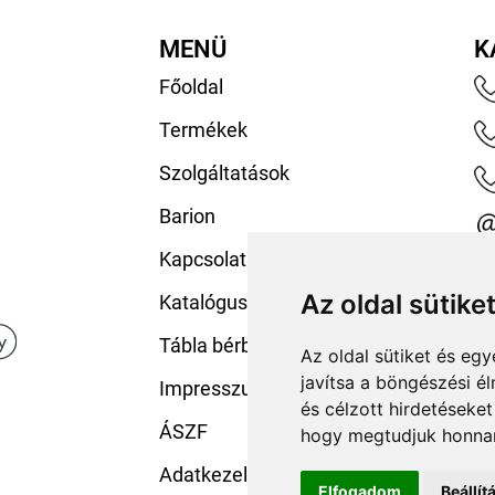
MENÜ
K
Főoldal
Termékek
Szolgáltatások
Barion
Kapcsolat
Az oldal sütike
Katalógusaink
Tábla bérbeadás
Az oldal sütiket és e
javítsa a böngészési é
Impresszum
és célzott hirdetéseket
ÁSZF
hogy megtudjuk honnan
Adatkezelési tájékoztató
Elfogadom
Beállí