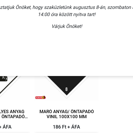
unkat
!
ztatjuk Önöket, hogy szaküzletünk augusztus 8-án, szombaton 
14:00 óra között nyitva tart!
Várjuk Önöket!
Több
Több
variáció
variáció
LYES ANYAG
MARÓ ANYAG/ ÖNTAPADÓ
DÓ
VINIL 100X100 MM
0X100 MM
 + ÁFA
186 Ft + ÁFA