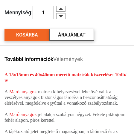
Mennyiség:
KOSÁRBA
ÁRAJÁNLAT
További információk
Vélemények
A 15x15mm és 40x40mm méretű matricák kiszerelése: 10db/
ív
A
Maró anyagok
matrica kihelyezésével lehetővé válik a
veszélyes anyagok biztonságos tárolása a beazonosíthatóság
elérésével, megfelelve egyúttal a vonatkozó szabályozásnak.
A
Maró anyagok
jel alakja szabályos négyzet. Fekete piktogram
fehér alapon, piros kerettel.
A tájékoztató jelet megfelelő magasságban, a látómező és az