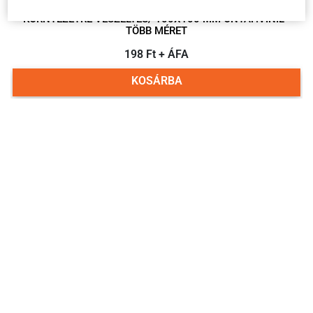
KÖRNYEZETRE VESZÉLYES/ 100X100 MM ÖNTAP.VINIL -
TÖBB MÉRET
198 Ft + ÁFA
KOSÁRBA