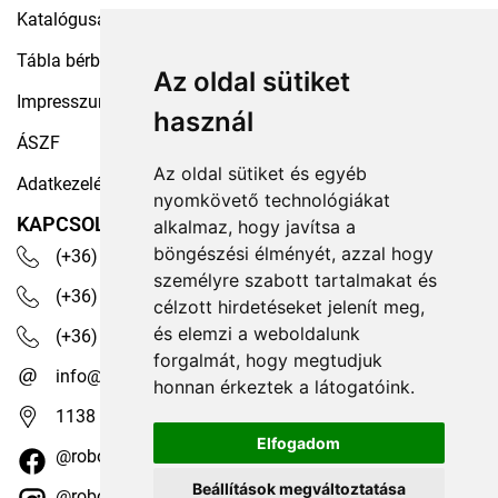
Katalógusaink
Tábla bérbeadás
Az oldal sütiket
Impresszum
használ
ÁSZF
Az oldal sütiket és egyéb
Adatkezelési tájékoztató
nyomkövető technológiákat
KAPCSOLAT
alkalmaz, hogy javítsa a
böngészési élményét, azzal hogy
(+36) 30 535 4503
személyre szabott tartalmakat és
(+36) 1 329 7472
célzott hirdetéseket jelenít meg,
és elemzi a weboldalunk
(+36) 1 350 1236
forgalmát, hogy megtudjuk
info@robotex.hu
honnan érkeztek a látogatóink.
1138 Budapest, Tomori köz 13.
Elfogadom
@robotexhungary
Beállítások megváltoztatása
@robotexkiadoiuzletag