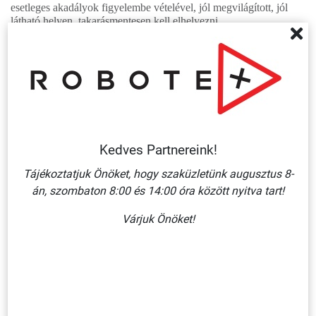
esetleges akadályok figyelembe vételével, jól megvilágított, jól
látható helyen, takarásmentesen kell elhelyezni.
A munkáltató köteles a tájékoztató jel meglétéről meggyőződni,
annak karbantartásáról, szükség esetén cseréjéről gondoskodni.
A munkáltató feladata, hogy a munkavállalók a biztonsági
jelzések jelentését és a hozzájuk tartozó munkavállalói
kötelezettségeiket elsajátítsák, és azt a foglalkoztatás teljes
időtartama alatt betartsák.
Kedves Partnereink!
Kapcsolódó termékek
Tájékoztatjuk Önöket, hogy szaküzletünk augusztus 8-
án, szombaton 8:00 és 14:00 óra között nyitva tart!
Több
variáció
Várjuk Önöket!