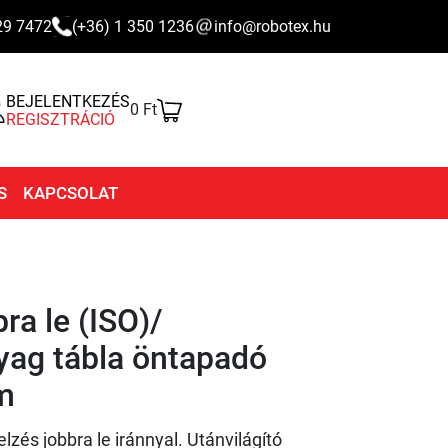
29 7472
(+36) 1 350 1236
info@robotex.hu
BEJELENTKEZÉS
0 Ft
REGISZTRÁCIÓ
S
KAPCSOLAT
ra le (ISO)/
yag tábla öntapadó
m
zés jobbra le iránnyal. Utánvilágító