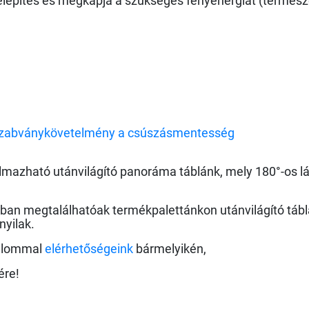
elepítés és megkapja a szükséges fényenergiát (termés
l szabványkövetelmény a csúszásmentesség
kalmazható
utánvilágító panoráma táblánk
, mely 180°-os l
kban megtalálhatóak termékpalettánkon utánvilágító táblák
nyilak.
zalommal
elérhetőségeink
bármelyikén,
ére!