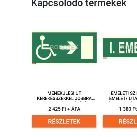
Kapcsolódó termékek
MENEKÜLÉSI ÚT
EMELETI SZI
KEREKESSZÉKKEL JOBBRA
EMELET/ UTÁNVILÁGÍTÓ
(ISO)/ UTÁNVILÁGÍTÓ
MŰANYAG TÁB
MŰANYAG TÁBLA ÖNTAPADÓ
2 425 Ft + ÁFA
HÁTTAL 30
1 380 F
HÁTTAL 300X150 MM
RÉSZLETEK
RÉSZL