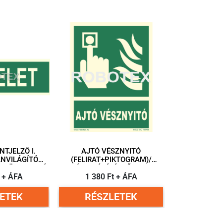
NTJELZŐ I.
AJTÓ VÉSZNYITÓ
(FELIRAT+PIKTOGRAM)/
LA ÖNTAPADÓ
UTÁNVILÁGÍTÓ MŰANYAG
0X100 MM
t + ÁFA
TÁBLA ÖNTAPADÓ HÁTTAL
1 380 Ft + ÁFA
150X200 MM
ETEK
RÉSZLETEK