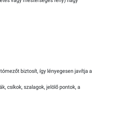
zetes vagy mesterséges fény) nagy
átómezőt biztosít, így lényegesen javítja a
, csíkok, szalagok, jelölő pontok, a