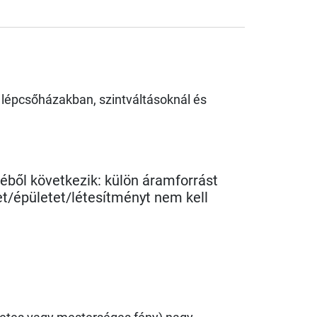
is lépcsőházakban, szintváltásoknál és
véből következik: külön áramforrást
get/épületet/létesítményt nem kell