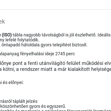
ek
 (ISO)
tábla nagyobb távolságból is jól észlelhető. Ideál
y lefelé folytatódik.
ó, öntapadó hátoldala gyors telepítést biztosít.
 alapanyag fényelhalási ideje 2745 perc
lőnye pont a fenti utánvilágító felület működési el
 kötni, a rendszer miatt a már kialakított helyisé
i és előnyei:
ásról táplált jelzés
k köszönhetően gyors és egyszerű.