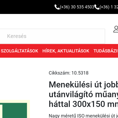
(+36) 30 535 4503
(+36) 1 3
SZOLGÁLTATÁSOK
HÍREK, AKTUALITÁSOK
TUDÁSBÁZI
Cikkszám: 10.5318
Menekülési út jobb
utánvilágító műan
háttal 300x150 m
Nagy méretű ISO menekülési út jel