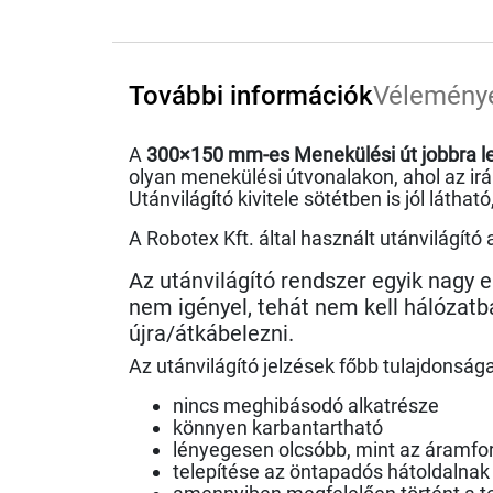
További információk
Vélemény
A
300×150 mm-es Menekülési út jobbra le
olyan menekülési útvonalakon, ahol az irán
Utánvilágító kivitele sötétben is jól láthat
A Robotex Kft. által használt utánvilágító
Az utánvilágító rendszer egyik nagy e
nem igényel, tehát nem kell hálózatba
újra/átkábelezni.
Az utánvilágító jelzések főbb tulajdonsága
nincs meghibásodó alkatrésze
könnyen karbantartható
lényegesen olcsóbb, mint az áramforr
telepítése az öntapadós hátoldalna