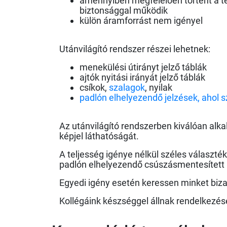
amennyiben megfelelően történt a t
biztonsággal működik
külön áramforrást nem igényel
Utánvilágító rendszer részei lehetnek:
menekülési útirányt jelző táblák
ajtók nyitási irányát jelző táblák
csíkok,
szalagok
, nyilak
padlón elhelyezendő jelzések, aho
Az utánvilágító rendszerben kiválóan al
képjel láthatóságát.
A teljesség igénye nélkül széles választé
padlón elhelyezendő csúszásmentesített 
Egyedi igény esetén keressen minket bi
Kollégáink készséggel állnak rendelkezés