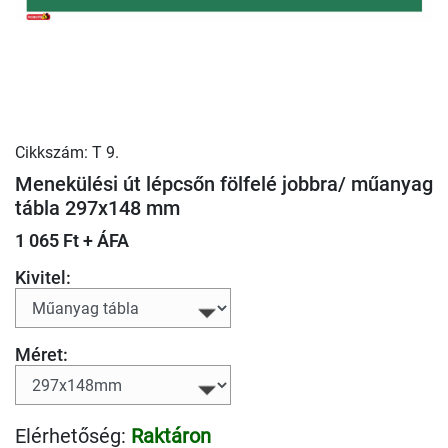
Cikkszám: T 9.
Menekülési út lépcsőn fölfelé jobbra/ műanyag
tábla 297x148 mm
1 065 Ft + ÁFA
Kivitel:
Méret:
Elérhetőség:
Raktáron