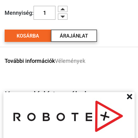
Mennyiség:
KOSÁRBA
ÁRAJÁNLAT
További információk
Vélemények
Kapcsolódó termékek
Több
variáció