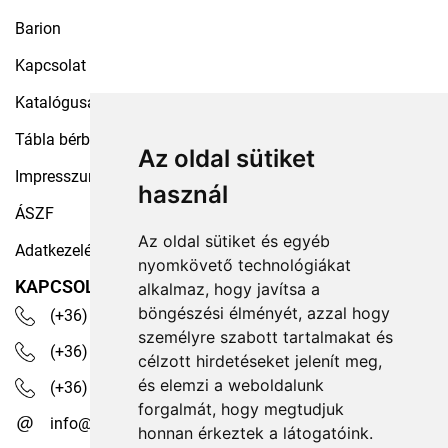
Barion
Kapcsolat
Katalógusaink
Tábla bérbeadás
Az oldal sütiket
Impresszum
használ
ÁSZF
Az oldal sütiket és egyéb
Adatkezelési tájékoztató
nyomkövető technológiákat
KAPCSOLAT
alkalmaz, hogy javítsa a
böngészési élményét, azzal hogy
(+36) 30 535 4503
személyre szabott tartalmakat és
(+36) 1 329 7472
célzott hirdetéseket jelenít meg,
és elemzi a weboldalunk
(+36) 1 350 1236
forgalmát, hogy megtudjuk
info@robotex.hu
honnan érkeztek a látogatóink.