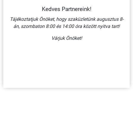
Kedves Partnereink!
Tájékoztatjuk Önöket, hogy szaküzletünk augusztus 8-
án, szombaton 8:00 és 14:00 óra között nyitva tart!
MENEKÜLÉSI ÚT LÉPCSŐN FÖLFELÉ BALRA/ MŰANYAG
Várjuk Önöket!
TÁBLA 297X148 MM
1 065 Ft + ÁFA
KOSÁRBA