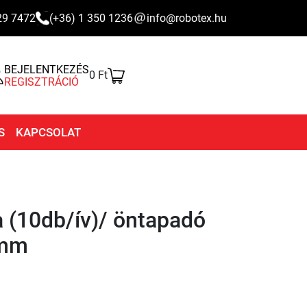
29 7472
(+36) 1 350 1236
info@robotex.hu
BEJELENTKEZÉS
0 Ft
REGISZTRÁCIÓ
S
KAPCSOLAT
a (10db/ív)/ öntapadó
 mm