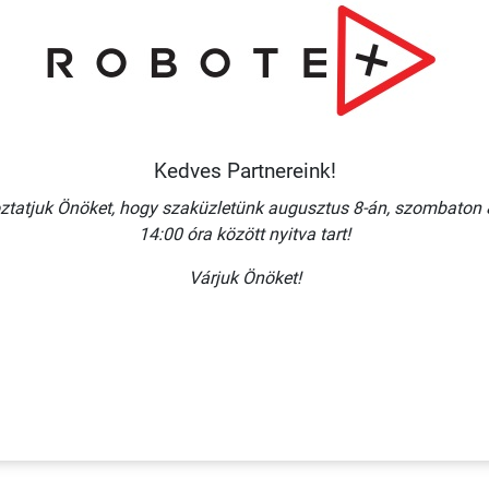
Kedves Partnereink!
ztatjuk Önöket, hogy szaküzletünk augusztus 8-án, szombaton 
14:00 óra között nyitva tart!
Várjuk Önöket!
 (40DB/ÍV)/
160 A (10DB/ÍV)/ ÖNTAPADÓ
IL 20X20 MM
FÓLIA (ALU.) 20X20 MM
 + ÁFA
285 Ft + ÁFA
RBA
KOSÁRBA