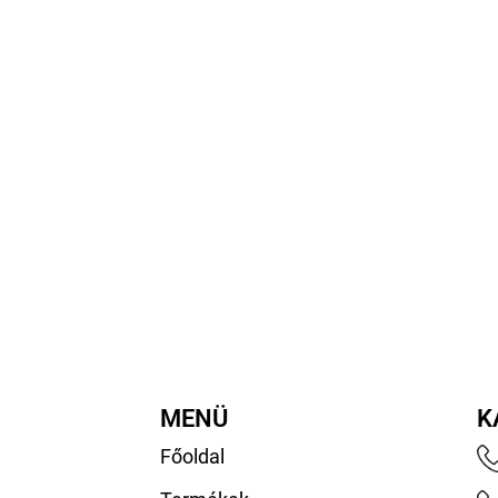
MENÜ
K
Főoldal