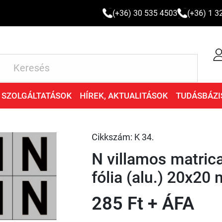
(+36) 30 535 4503
(+36) 1 3
SZOLGÁLTATÁSOK
HÍREK, AKTUALITÁSOK
TUDÁSBÁZI
Cikkszám: K 34.
N villamos matric
fólia (alu.) 20x20
285 Ft + ÁFA