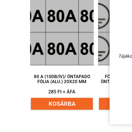
Tájéko
80 A (10DB/ÍV)/ ÖNTAPADÓ
FÖLDELÉSJEL
FÓLIA (ALU.) 20X20 MM
ÖNTAPADÓ VIN
285 Ft + ÁFA
585 Ft
KOSÁRBA
KOSÁ