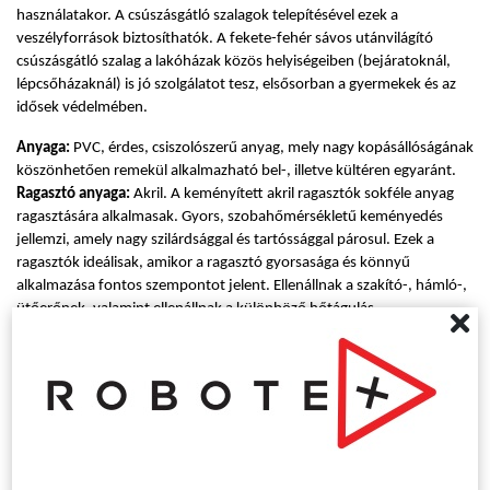
használatakor. A csúszásgátló szalagok telepítésével ezek a
veszélyforrások biztosíthatók. A fekete-fehér sávos utánvilágító
csúszásgátló szalag a lakóházak közös helyiségeiben (bejáratoknál,
lépcsőházaknál) is jó szolgálatot tesz, elsősorban a gyermekek és az
idősek védelmében.
Anyaga:
PVC, érdes, csiszolószerű anyag, mely nagy kopásállóságának
köszönhetően remekül alkalmazható bel-, illetve kültéren egyaránt.
Ragasztó anyaga:
Akril. A keményített akril ragasztók sokféle anyag
ragasztására alkalmasak. Gyors, szobahőmérsékletű keményedés
jellemzi, amely nagy szilárdsággal és tartóssággal párosul. Ezek a
ragasztók ideálisak, amikor a ragasztó gyorsasága és könnyű
alkalmazása fontos szempontot jelent. Ellenállnak a szakító-, hámló-,
ütőerőnek, valamint ellenállnak a különböző hőtágulás
feszültségeinek, amelyek különböző anyagok kötésénél fordulnak elő.
Telepítés:
A csúszásmentesített szalagok könnyen felhelyezhetőek, telepítésük
könnyen elsajátítható.
1. Alaposan tisztítsuk meg a felületet a portól és egyéb
szennyeződésektől, valamint ügyeljünk a felület egyenletességére