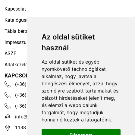
Kapcsolat
Katalógusaink
Tábla bérbeadás
Az oldal sütiket
Impresszum
használ
ÁSZF
Az oldal sütiket és egyéb
Adatkezelési tájékoztató
nyomkövető technológiákat
KAPCSOLAT
alkalmaz, hogy javítsa a
böngészési élményét, azzal hogy
(+36) 30 535 4503
személyre szabott tartalmakat és
(+36) 1 329 7472
célzott hirdetéseket jelenít meg,
és elemzi a weboldalunk
(+36) 1 350 1236
forgalmát, hogy megtudjuk
info@robotex.hu
honnan érkeztek a látogatóink.
1138 Budapest, Tomori köz 13.
Elfogadom