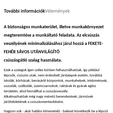
További információk
Vélemények
A biztonságos munkaterület, illetve munkakörnyezet
megteremtése a munkáltató feladata. Az elcsúszás
veszélyének minimalizálásához járul hozzá a FEKETE-
FEHÉR SÁVOS UTÁNVILÁGÍTÓ
csúszásgátló szalag használata.
Ezek a szalagok igen széles körben felhasználhatóak, így például
lépcsők, csúszós utak, nem érdesített járdalapok esetén, továbbá
iskolák, kórházak, bevásárló központok, munkahelyek, intézmények,
uszodák, szállodák, üzemcsarnokok, raktárak és gyárak egész
területén, ahol fennállhat a csúszásveszély.
Alkalmazhatóak még nagy méretű berendezések, járművek
járófelületének a csúszásmentesítésére.
Nagyon sok - akár halálos kimenetelű - baleset következik be a lépcső