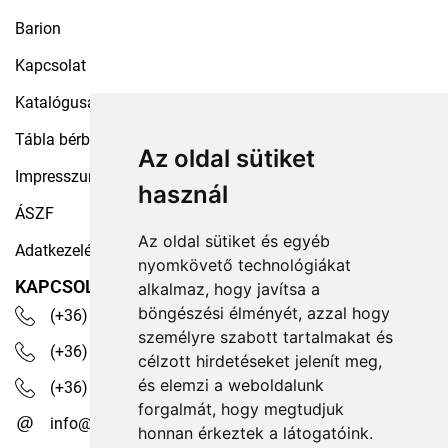
Barion
Kapcsolat
Katalógusaink
Tábla bérbeadás
Az oldal sütiket
Impresszum
használ
ÁSZF
Az oldal sütiket és egyéb
Adatkezelési tájékoztató
nyomkövető technológiákat
KAPCSOLAT
alkalmaz, hogy javítsa a
böngészési élményét, azzal hogy
(+36) 30 535 4503
személyre szabott tartalmakat és
(+36) 1 329 7472
célzott hirdetéseket jelenít meg,
és elemzi a weboldalunk
(+36) 1 350 1236
forgalmát, hogy megtudjuk
info@robotex.hu
honnan érkeztek a látogatóink.