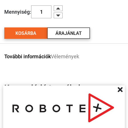
Mennyiség:
KOSÁRBA
ÁRAJÁNLAT
További információk
Vélemények
Kapcsolódó termékek
Több
variáció