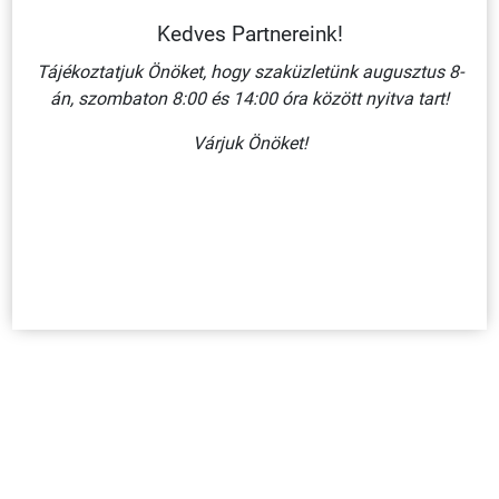
Kedves Partnereink!
Tájékoztatjuk Önöket, hogy szaküzletünk augusztus 8-
án, szombaton 8:00 és 14:00 óra között nyitva tart!
ÁLTALÁNOS UTASÍTÁS (KIEGÉSZÍTŐ JELZÉSSEL)/ MŰANYAG
Várjuk Önöket!
TÁBLA 160X250 MM
860 Ft + ÁFA
KOSÁRBA