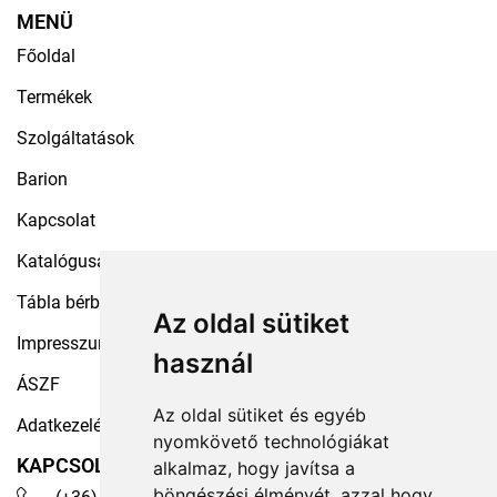
MENÜ
Főoldal
Termékek
Szolgáltatások
Barion
Kapcsolat
Katalógusaink
Tábla bérbeadás
Az oldal sütiket
Impresszum
használ
ÁSZF
Az oldal sütiket és egyéb
Adatkezelési tájékoztató
nyomkövető technológiákat
KAPCSOLAT
alkalmaz, hogy javítsa a
böngészési élményét, azzal hogy