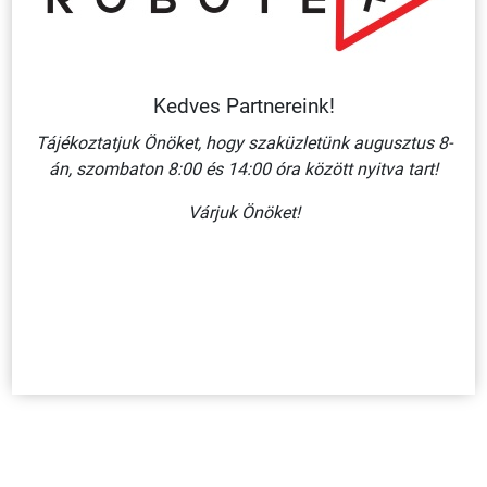
Kedves Partnereink!
Tájékoztatjuk Önöket, hogy szaküzletünk augusztus 8-
án, szombaton 8:00 és 14:00 óra között nyitva tart!
Várjuk Önöket!
JÓL LÁTHATÓSÁGOT BIZTOSÍTÓ VÉDŐMELLÉNY, XL-ES
MÉRET
1 310 Ft + ÁFA
KOSÁRBA