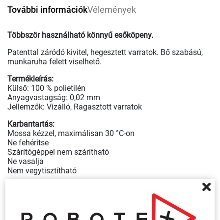
További információk
Vélemények
Többször használható könnyű esőköpeny.
Patenttal záródó kivitel, hegesztett varratok. Bő szabású,
munkaruha felett viselhető.
Termékleírás:
Külső: 100 % polietilén
Anyagvastagság: 0,02 mm
Jellemzők: Vízálló, Ragasztott varratok
Karbantartás:
Mossa kézzel, maximálisan 30 °C-on
Ne fehérítse
Szárítógéppel nem szárítható
Ne vasalja
Nem vegytisztítható
Kapcsolódó termékek