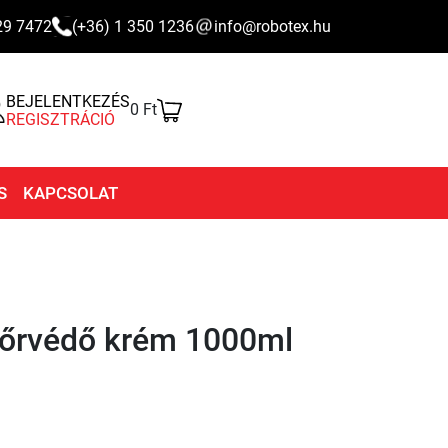
29 7472
(+36) 1 350 1236
info@robotex.hu
BEJELENTKEZÉS
0 Ft
REGISZTRÁCIÓ
S
KAPCSOLAT
bőrvédő krém 1000ml