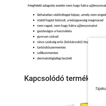
Megfelelő adagolás esetén nem hagy hátra ujjlenyomatot
láthatatlan védőréteget képez, amely nem enged
stabil fogást biztosít, a kézügyesség megmarad
nem ragad, nem hagy hátra ujjlenyomatot
gazdaságos a használata
gyorsan szárad
nincs szükség erős (bőrkárosító) tisztítószerek
tartósítószermentes
szilikonmentes
dermatológiailag tesztelt
Kapcsolódó termékek
Tájéko