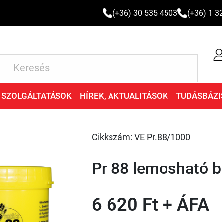
(+36) 30 535 4503
(+36) 1 3
SZOLGÁLTATÁSOK
HÍREK, AKTUALITÁSOK
TUDÁSBÁZI
Cikkszám: VE Pr.88/1000
Pr 88 lemosható 
6 620 Ft + ÁFA