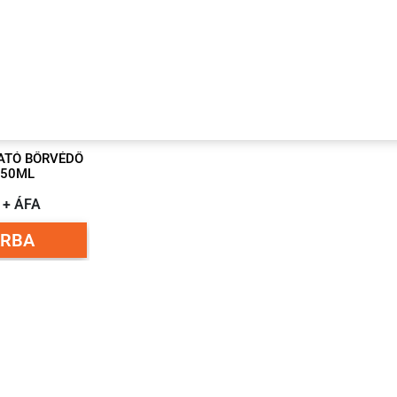
ATÓ BŐRVÉDŐ
150ML
t + ÁFA
RBA