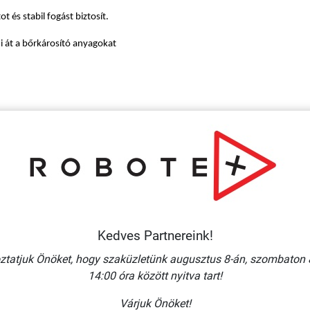
 és stabil fogást biztosít.
i át a bőrkárosító anyagokat
re a szennyeződések lemosásához
Kedves Partnereink!
ztatjuk Önöket, hogy szaküzletünk augusztus 8-án, szombaton 
14:00 óra között nyitva tart!
Várjuk Önöket!