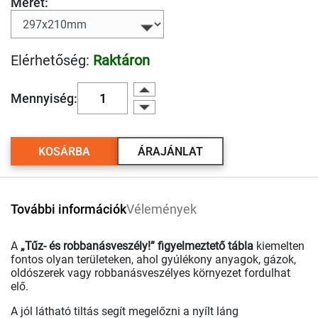
Méret:
Elérhetőség:
Raktáron
Mennyiség:
KOSÁRBA
ÁRAJÁNLAT
További információk
Vélemények
A
„Tűz- és robbanásveszély!” figyelmeztető tábla
kiemelten
fontos olyan területeken, ahol gyúlékony anyagok, gázok,
oldószerek vagy robbanásveszélyes környezet fordulhat
elő.
A jól látható tiltás segít megelőzni a nyílt láng