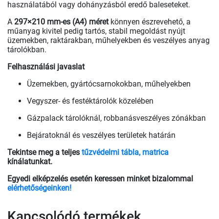
használatából vagy dohányzásból eredő baleseteket.
A
297×210 mm-es (A4) méret
könnyen észrevehető, a
műanyag kivitel pedig tartós, stabil megoldást nyújt
üzemekben, raktárakban, műhelyekben és veszélyes anyag
tárolókban.
Felhasználási javaslat
Üzemekben, gyártócsarnokokban, műhelyekben
Vegyszer- és festéktárolók közelében
Gázpalack tárolóknál, robbanásveszélyes zónákban
Bejáratoknál és veszélyes területek határán
Tekintse meg a teljes
tűzvédelmi tábla, matrica
kínálatunkat.
Egyedi elképzelés esetén keressen minket bizalommal
elérhetőségeinken!
Kapcsolódó termékek