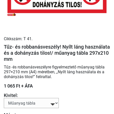
Cikkszám: T 41.
Tűz- és robbanásveszély! Nyílt láng használata
és a dohányzás tilos!/ műanyag tábla 297x210
mm
Tűz- és robbanásveszélyre figyelmeztető műanyag tábla
297×210 mm (A4) méretben, „Nyílt láng használata és a
dohányzás tilos!” felirattal.
1 065 Ft + ÁFA
Kivitel: