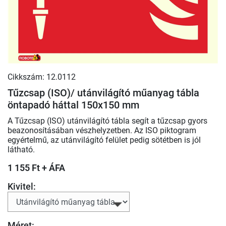
Cikkszám: 12.0112
Tűzcsap (ISO)/ utánvilágító műanyag tábla
öntapadó háttal 150x150 mm
A Tűzcsap (ISO) utánvilágító tábla segít a tűzcsap gyors
beazonosításában vészhelyzetben. Az ISO piktogram
egyértelmű, az utánvilágító felület pedig sötétben is jól
látható.
1 155 Ft + ÁFA
Kivitel:
Méret: