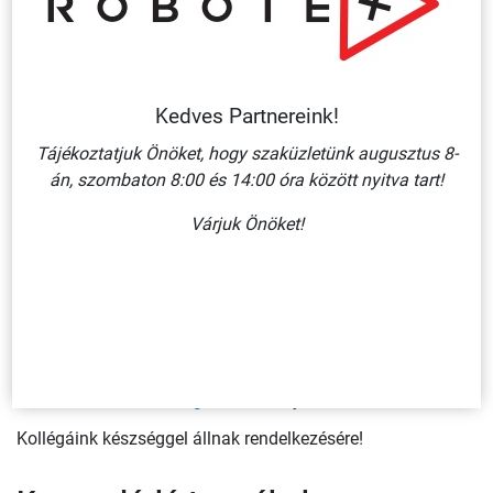
gyors és egyszerű.
Utánvilágító rendszer részei lehetnek:
menekülési útirányt jelző táblák
ajtók nyitási irányát jelző táblák
csíkok,
szalagok
, nyilak
Kedves Partnereink!
padlón elhelyezendő jelzések, ahol
Tájékoztatjuk Önöket, hogy szaküzletünk augusztus 8-
szabványkövetelmény a csúszásmentesség
Az utánvilágító rendszerben kiválóan
án, szombaton 8:00 és 14:00 óra között nyitva tart!
alkalmazható utánvilágító panoráma táblánk, mely 180°-os
látómezőt biztosít, így lényegesen javítja a képjel
Várjuk Önöket!
láthatóságát.
A teljesség igénye nélkül széles választékban
megtalálhatóak termékpalettánkon utánvilágító táblák,
csíkok, szalagok, jelölő pontok, a padlón elhelyezendő
csúszásmentesített nyilak.
Egyedi igény esetén keressen minket
bizalommal
elérhetőségeink
bármelyikén,
Kollégáink készséggel állnak rendelkezésére!