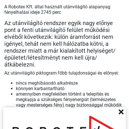
A Robotex Kft. által használt utánvilágító alapanyag
fényelhalási ideje 2745 perc
Az utánvilágító rendszer egyik nagy előnye
pont a fenti utánvilágító felület működési
elvéből következik: külön áramforrást nem
igényel, tehát nem kell hálózatba kötni, a
rendszer miatt a már kialakított helyiséget/
épületet/létesítményt nem kell újra/
átkábelezni.
Az utánvilágító piktogram főbb tulajdonságai és előnyei:
nincs meghibásodó alkatrésze
könnyen karbantartható
amennyiben megfelelően történt a telepítés és
megkapja a szükséges fényenergiát (természetes
vagy mesterséges fény) nagy biztonsággal működik
külön áramforrást nem igényel
lényegesen olcsóbb, mint az áramforrásról táplált
jelzés
telepítése az öntapadós hátoldalnak köszönhetően