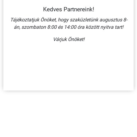
Kedves Partnereink!
Tájékoztatjuk Önöket, hogy szaküzletünk augusztus 8-
án, szombaton 8:00 és 14:00 óra között nyitva tart!
TŰZJELZŐ (PIKTOGRAM+FELIRAT)/ MŰANYAG TÁBLA
Várjuk Önöket!
160X250 MM
860 Ft + ÁFA
KOSÁRBA