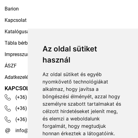
Barion
Kapcsolat
Katalógusaink
Tábla bérbeadás
Az oldal sütiket
Impresszum
használ
ÁSZF
Az oldal sütiket és egyéb
Adatkezelési tájékoztató
nyomkövető technológiákat
KAPCSOLAT
alkalmaz, hogy javítsa a
böngészési élményét, azzal hogy
(+36) 30 535 4503
személyre szabott tartalmakat és
(+36) 1 329 7472
célzott hirdetéseket jelenít meg,
és elemzi a weboldalunk
(+36) 1 350 1236
forgalmát, hogy megtudjuk
info@robotex.hu
honnan érkeztek a látogatóink.