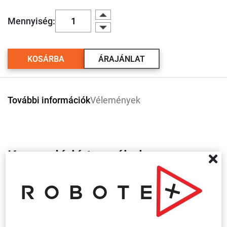
Mennyiség:
KOSÁRBA
ÁRAJÁNLAT
További információk
Vélemények
Kapcsolódó termékek
Több
variáció