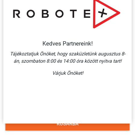
Kapcsolódó termékek
Kedves Partnereink!
Tájékoztatjuk Önöket, hogy szaküzletünk augusztus 8-
án, szombaton 8:00 és 14:00 óra között nyitva tart!
Várjuk Önöket!
TILTÓKAPCSOLÓ/ ÖNTAPADÓ VINIL 100X60 MM
90 Ft + ÁFA
KOSÁRBA