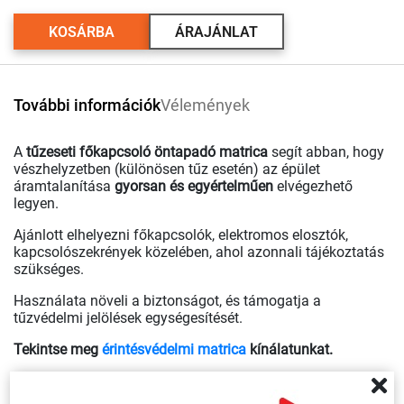
KOSÁRBA
ÁRAJÁNLAT
További információk
Vélemények
A
tűzeseti főkapcsoló öntapadó matrica
segít abban, hogy
vészhelyzetben (különösen tűz esetén) az épület
áramtalanítása
gyorsan és egyértelműen
elvégezhető
legyen.
Ajánlott elhelyezni főkapcsolók, elektromos elosztók,
kapcsolószekrények közelében, ahol azonnali tájékoztatás
szükséges.
Használata növeli a biztonságot, és támogatja a
tűzvédelmi jelölések egységesítését.
Tekintse meg
érintésvédelmi matrica
kínálatunkat.
Egyedi elképzelés vagy nagyobb mennyiségű igény esetén
kérjen ajánlatot!