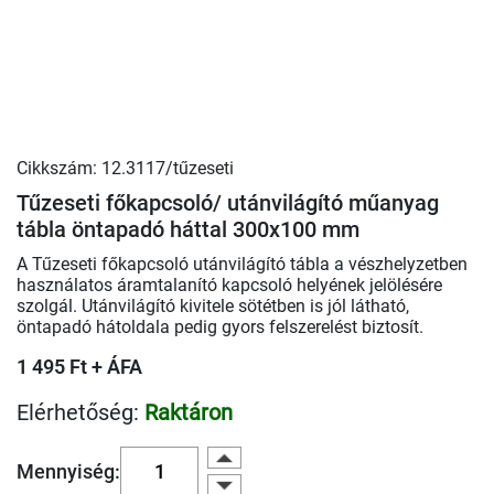
Cikkszám: 12.3117/tűzeseti
Tűzeseti főkapcsoló/ utánvilágító műanyag
tábla öntapadó háttal 300x100 mm
A Tűzeseti főkapcsoló utánvilágító tábla a vészhelyzetben
használatos áramtalanító kapcsoló helyének jelölésére
szolgál. Utánvilágító kivitele sötétben is jól látható,
öntapadó hátoldala pedig gyors felszerelést biztosít.
1 495 Ft + ÁFA
Elérhetőség:
Raktáron
Mennyiség: