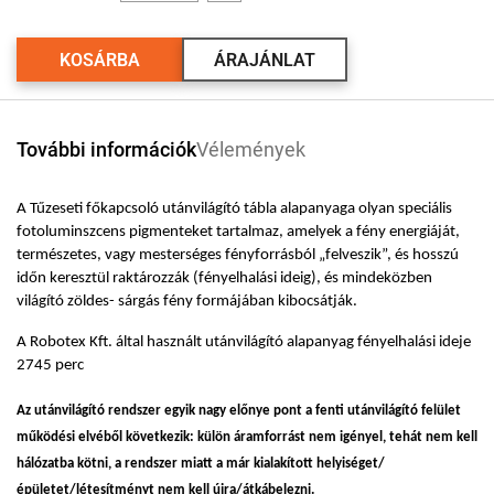
KOSÁRBA
ÁRAJÁNLAT
További információk
Vélemények
A Tűzeseti főkapcsoló utánvilágító tábla alapanyaga olyan speciális
fotoluminszcens pigmenteket tartalmaz, amelyek a fény energiáját,
természetes, vagy mesterséges fényforrásból „felveszik”, és hosszú
időn keresztül raktározzák (fényelhalási ideig), és mindeközben
világító zöldes- sárgás fény formájában kibocsátják.
A Robotex Kft. által használt utánvilágító alapanyag fényelhalási ideje
2745 perc
Az utánvilágító rendszer egyik nagy előnye pont a fenti utánvilágító felület
működési elvéből következik: külön áramforrást nem igényel, tehát nem kell
hálózatba kötni, a rendszer miatt a már kialakított helyiséget/
épületet/létesítményt nem kell újra/átkábelezni.