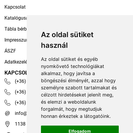
Kapcsolat
Katalógusaink
Tábla bérbeadás
Az oldal sütiket
Impresszum
használ
ÁSZF
Az oldal sütiket és egyéb
Adatkezelési tájékoztató
nyomkövető technológiákat
KAPCSOLAT
alkalmaz, hogy javítsa a
böngészési élményét, azzal hogy
(+36) 30 535 4503
személyre szabott tartalmakat és
(+36) 1 329 7472
célzott hirdetéseket jelenít meg,
és elemzi a weboldalunk
(+36) 1 350 1236
forgalmát, hogy megtudjuk
info@robotex.hu
honnan érkeztek a látogatóink.
1138 Budapest, Tomori köz 13.
Elfogadom