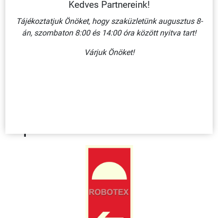
Kedves Partnereink!
javítja a képjel láthatóságát.
Tájékoztatjuk Önöket, hogy szaküzletünk augusztus 8-
A teljesség igénye nélkül széles választékban megtalálhatóak
án, szombaton 8:00 és 14:00 óra között nyitva tart!
termékpalettánkon utánvilágító táblák, csíkok, szalagok, jelölő
pontok, a padlón elhelyezendő csúszásmentesített nyilak.
Várjuk Önöket!
Egyedi igény esetén keressen minket bizalommal
elérhetőségeink
bármelyikén,
Kollégáink készséggel állnak rendelkezésére!
Kapcsolódó termékek