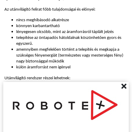
Az utánvilágító felirat főbb tulajdonságai és előnyei:
nincs meghibásodó alkatrésze
könnyen karbantartható
lényegesen olcsóbb, mint az áramforrásról táplált jelzés
telepítése az öntapadós hátoldalnak köszönhetően gyors és
egyszerű.
amennyiben megfelelően történt a telepítés és megkapja a
szükséges fényenergiát (természetes vagy mesterséges fény)
nagy biztonsággal működik
külön áramforrást nem igényel
Utánvilágító rendszer részei lehetnek:
menekülési útirányt jelző táblák
ajtók nyitási irányát jelző táblák
csíkok,
szalagok
, nyilak
padlón elhelyezendő jelzések, ahol szabványkövetelmény a
csúszásmentesség
Az utánvilágító rendszerben kiválóan alkalmazható utánvilágító
panoráma táblánk, mely 180°-os látómezőt biztosít, így lényegesen