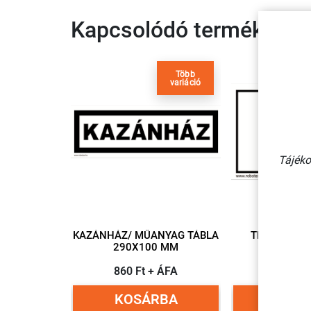
Kapcsolódó termékek
Több
variáció
Tájéko
KAZÁNHÁZ/ MŰANYAG TÁBLA
TELI/ MŰANYAG TÁBLA
290X100 MM
160X1
860 Ft + ÁFA
505 Ft
KOSÁRBA
KOSÁ