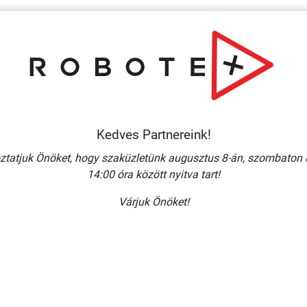
Kedves Partnereink!
ztatjuk Önöket, hogy szaküzletünk augusztus 8-án, szombaton 
14:00 óra között nyitva tart!
Várjuk Önöket!
KONYHA/ ÖNTAPADÓ VINIL
00 MM
200X70 MM
 + ÁFA
245 Ft + ÁFA
RBA
KOSÁRBA