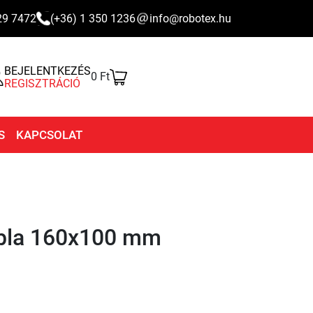
29 7472
(+36) 1 350 1236
info@robotex.hu
BEJELENTKEZÉS
0 Ft
REGISZTRÁCIÓ
S
KAPCSOLAT
ábla 160x100 mm