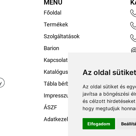
MENÜ
K
Főoldal
Termékek
Szolgáltatások
Barion
Kapcsolat
Az oldal sütike
Katalógusaink
Tábla bérbeadás
Az oldal sütiket és e
javítsa a böngészési é
Impresszum
és célzott hirdetéseket
ÁSZF
hogy megtudjuk honnan
Adatkezelési tájékoztató
Elfogadom
Beállí
.