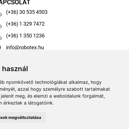
APCSOLAT
(+36) 30 535 4503
(+36) 1 329 7472
(+36) 1 350 1236
info@robotex.hu
1138 Budapest, Tomori köz 13.
t használ
@robotexhungary
gyéb nyomkövető technológiákat alkalmaz, hogy
@robotexkiadoiuzletag
lményét, azzal hogy személyre szabott tartalmakat
 jelenít meg, és elemzi a weboldalunk forgalmát,
 érkeztek a látogatóink.
tások megváltoztatása