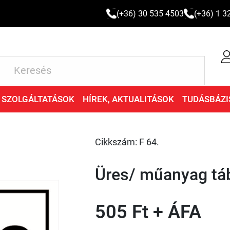
(+36) 30 535 4503
(+36) 1 3
SZOLGÁLTATÁSOK
HÍREK, AKTUALITÁSOK
TUDÁSBÁZI
Cikkszám: F 64.
Üres/ műanyag t
505 Ft + ÁFA