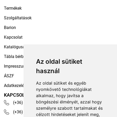
Termékek
Szolgáltatások
Barion
Kapcsolat
Katalógusaink
Tábla bérbeadás
Az oldal sütiket
Impresszum
használ
ÁSZF
Az oldal sütiket és egyéb
Adatkezelési tájékoztató
nyomkövető technológiákat
KAPCSOLAT
alkalmaz, hogy javítsa a
böngészési élményét, azzal hogy
(+36) 30 535 4503
személyre szabott tartalmakat és
(+36) 1 329 7472
célzott hirdetéseket jelenít meg,