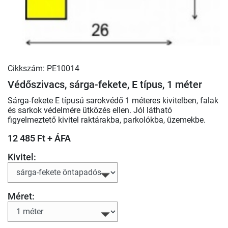
Cikkszám: PE10014
Védőszivacs, sárga-fekete, E típus, 1 méter
Sárga-fekete E típusú sarokvédő 1 méteres kivitelben, falak
és sarkok védelmére ütközés ellen. Jól látható
figyelmeztető kivitel raktárakba, parkolókba, üzemekbe.
12 485 Ft + ÁFA
Kivitel:
Méret: