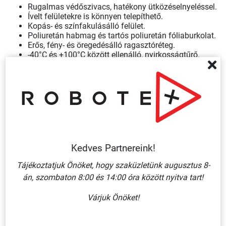
Rugalmas védőszivacs, hatékony ütközéselnyeléssel.
Ívelt felületekre is könnyen telepíthető.
Kopás- és színfakulásálló felület.
Poliuretán habmag és tartós poliuretán fóliaburkolat.
Erős, fény- és öregedésálló ragasztóréteg.
-40°C és +100°C között ellenálló, nyirkosságtűrő.
Beltéri és kültéri használatra, széles felhasználási
területtel.
Telepítése:
Könnyen telepíthető megtisztított, zsírtalanított felületekre.
Speciális helyek esetén, például beton, speciálisan ennek a
felületnek megfelelő ragasztó alkalmazását javasoljuk.
Tekintse meg teljes
élvédő
és
sarokvédő
termék
Kedves Partnereink!
kínálatunkat.
Tájékoztatjuk Önöket, hogy szaküzletünk augusztus 8-
Nagyobb mennyiségi esetén
kérjen árajánlatot!
án, szombaton 8:00 és 14:00 óra között nyitva tart!
Várjuk Önöket!
Kapcsolódó termékek