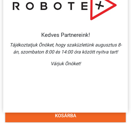
Kapcsolódó termékek
Kedves Partnereink!
Tájékoztatjuk Önöket, hogy szaküzletünk augusztus 8-
án, szombaton 8:00 és 14:00 óra között nyitva tart!
Várjuk Önöket!
VILLÁMJEL (SÁRGA ALAPON PIROS VILLÁM)/ ÖNTAPADÓ
VINIL 60X100 MM
90 Ft + ÁFA
KOSÁRBA