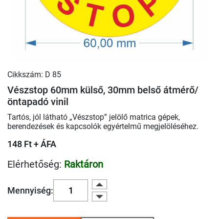
Cikkszám: D 85
Vészstop 60mm külső, 30mm belső átmérő/
öntapadó vinil
Tartós, jól látható „Vészstop” jelölő matrica gépek,
berendezések és kapcsolók egyértelmű megjelöléséhez.
148 Ft + ÁFA
Elérhetőség:
Raktáron
Mennyiség: