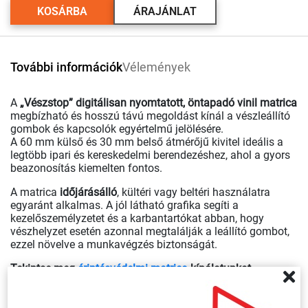
KOSÁRBA
ÁRAJÁNLAT
További információk
Vélemények
A
„Vészstop” digitálisan nyomtatott, öntapadó vinil matrica
megbízható és hosszú távú megoldást kínál a vészleállító
gombok és kapcsolók egyértelmű jelölésére.
A 60 mm külső és 30 mm belső átmérőjű kivitel ideális a
legtöbb ipari és kereskedelmi berendezéshez, ahol a gyors
beazonosítás kiemelten fontos.
A matrica
időjárásálló
, kültéri vagy beltéri használatra
egyaránt alkalmas. A jól látható grafika segíti a
kezelőszemélyzetet és a karbantartókat abban, hogy
vészhelyzet esetén azonnal megtalálják a leállító gombot,
ezzel növelve a munkavégzés biztonságát.
Tekintse meg
érintésvédelmi matrica
kínálatunkat.
Egyedi elképzelés vagy nagyobb mennyiségű igény esetén
kérjen ajánlatot!