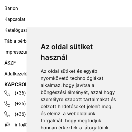
Barion
Kapcsolat
Katalógusaink
Tábla bérbeadás
Az oldal sütiket
Impresszum
használ
ÁSZF
Az oldal sütiket és egyéb
Adatkezelési tájékoztató
nyomkövető technológiákat
KAPCSOLAT
alkalmaz, hogy javítsa a
böngészési élményét, azzal hogy
(+36) 30 535 4503
személyre szabott tartalmakat és
(+36) 1 329 7472
célzott hirdetéseket jelenít meg,
és elemzi a weboldalunk
(+36) 1 350 1236
forgalmát, hogy megtudjuk
info@robotex.hu
honnan érkeztek a látogatóink.