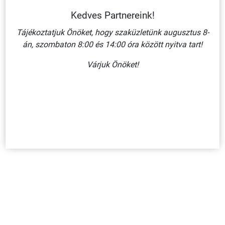
Kedves Partnereink!
Tájékoztatjuk Önöket, hogy szaküzletünk augusztus 8-
án, szombaton 8:00 és 14:00 óra között nyitva tart!
ÉRINTENI TILOS!/ MŰANYAG TÁBLA 160X250 MM
Várjuk Önöket!
910 Ft + ÁFA
KOSÁRBA