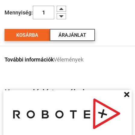
Mennyiség:
KOSÁRBA
ÁRAJÁNLAT
További információk
Vélemények
Kapcsolódó termékek
Több
variáció