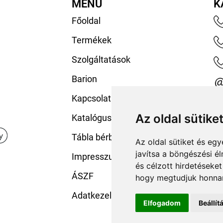
MENÜ
K
Főoldal
Termékek
Szolgáltatások
Barion
Kapcsolat
Az oldal sütike
Katalógusaink
Tábla bérbeadás
Az oldal sütiket és e
javítsa a böngészési é
Impresszum
és célzott hirdetéseket
ÁSZF
hogy megtudjuk honnan
Adatkezelési tájékoztató
Elfogadom
Beállí
.