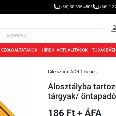
(+36) 30 535 4503
(+36) 1 3
SZOLGÁLTATÁSOK
HÍREK, AKTUALITÁSOK
TUDÁSBÁZI
Cikkszám: ADR 1.6/kicsi
Alosztályba tarto
tárgyak/ öntapadó
186 Ft + ÁFA