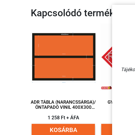
Kapcsolódó termékek
Tájéko
ADR TÁBLA (NARANCSSÁRGA)/
GYÚLÉKONY,
ÖNTAPADÓ VINIL 400X300
ANYAG 
MM
PIKTOGRAM
1 258 Ft + ÁFA
ÖNTAPADÓ VI
186 Ft
M
KOSÁRBA
KOSÁ