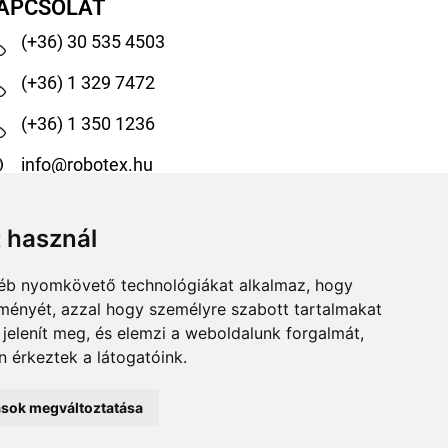
APCSOLAT
(+36) 30 535 4503
(+36) 1 329 7472
(+36) 1 350 1236
info@robotex.hu
1138 Budapest, Tomori köz 13.
t használ
@robotexhungary
gyéb nyomkövető technológiákat alkalmaz, hogy
@robotexkiadoiuzletag
lményét, azzal hogy személyre szabott tartalmakat
 jelenít meg, és elemzi a weboldalunk forgalmát,
 érkeztek a látogatóink.
tások megváltoztatása