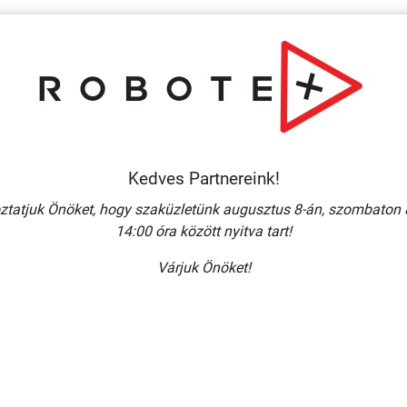
Több
Több
variáció
variáció
Kedves Partnereink!
ztatjuk Önöket, hogy szaküzletünk augusztus 8-án, szombaton 
14:00 óra között nyitva tart!
Várjuk Önöket!
 FOLYÉKONY
MÉRGEZŐ ANYAG/ ÖNTAPADÓ
(FEHÉR
VINIL 100X100 MM
+KERET)/
NIL 100X100
 + ÁFA
186 Ft + ÁFA
M
RBA
KOSÁRBA