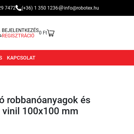
29 7472
(+36) 1 350 1236
info@robotex.hu
BEJELENTKEZÉS
0 Ft
REGISZTRÁCIÓ
S
KAPCSOLAT
zó robbanóanyagok és
 vinil 100x100 mm