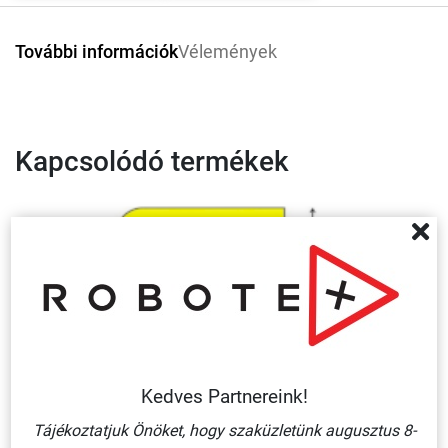
További információk
Vélemények
Kapcsolódó termékek
Kedves Partnereink!
SAROKVÉDŐ, SÁRGA-FEKETE, H+ TÍPUS, 1 MÉTER
Tájékoztatjuk Önöket, hogy szaküzletünk augusztus 8-
22 019 Ft + ÁFA