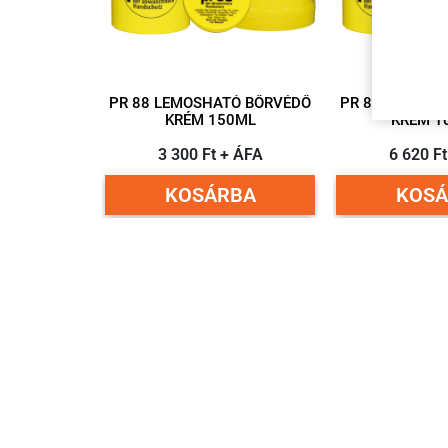
PR 88 LEMOSHATÓ BŐRVÉDŐ
PR 88 LEMOSH
KRÉM 150ML
KRÉM 1
3 300 Ft + ÁFA
6 620 F
KOSÁRBA
KOSÁ