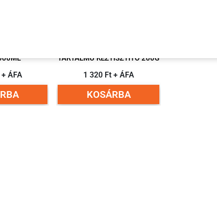
ATÓ BŐRVÉDŐ
PR CLEAN R DÖRZSANYAG
000ML
TARTALMÚ KÉZTISZTÍTÓ 200G
t + ÁFA
1 320 Ft + ÁFA
RBA
KOSÁRBA