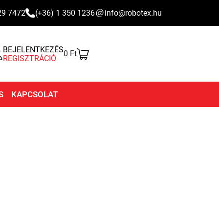
29 7472
(+36) 1 350 1236
info@robotex.hu
BEJELENTKEZÉS
0 Ft
REGISZTRÁCIÓ
S
KAPCSOLAT