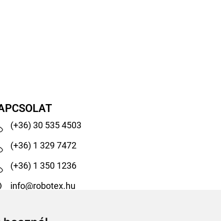
APCSOLAT
(+36) 30 535 4503
(+36) 1 329 7472
(+36) 1 350 1236
info@robotex.hu
1138 Budapest, Tomori köz 13.