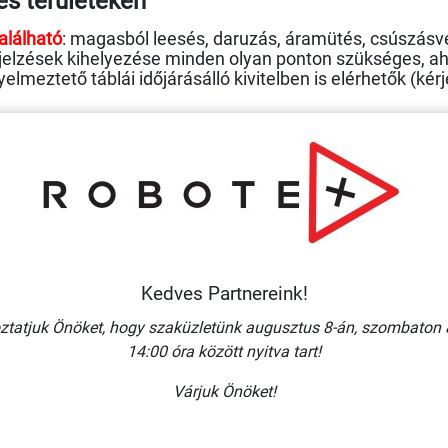
es területeken
alálható
: magasból leesés, daruzás, áramütés, csúszásve
 jelzések kihelyezése minden olyan ponton szükséges, ah
lmeztető táblái időjárásálló kivitelben is elérhetők (kérje
e
ozgás, ezért fontos a
járműforgalom egyértelmű jelölése
egelőzni az ütközéseket és a gyalogos-baleseteket. A Ro
s beavatkozást segítik.
Kedves Partnereink!
nal jelzések
ztatjuk Önöket, hogy szaküzletünk augusztus 8-án, szombaton 
14:00 óra között nyitva tart!
özösségi helyiségekben kötelező a tűzoltó eszközök és
m
szülék
” vagy „
Vészkijárat
” jelzések – áramszünet esetén is
Várjuk Önöket!