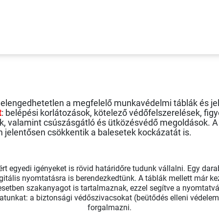
k
ületek és a kiálló szerkezeti elemek. A Robotex
csúszásgá
lőzésében, míg a
sárga
fekete
ü
tk
ö
z
é
sv
é
d
ő
szivacsok
ha
‑
lengedhetetlen a megfelelő munkavédelmi táblák és je
t
: belépési korlátozások, kötelező védőfelszerelések, fig
ek, valamint csúszásgátló és ütközésvédő megoldások. A
m jelentősen csökkentik a balesetek kockázatát is.
t egyedi igényeket is rövid határidőre tudunk vállalni. Egy dar
tális nyomtatásra is berendezkedtünk. A táblák mellett már ke
etben szakanyagot is tartalmaznak, ezzel segítve a nyomtatvá
latunkat: a biztonsági védőszivacsokat (beütődés elleni védele
forgalmazni.