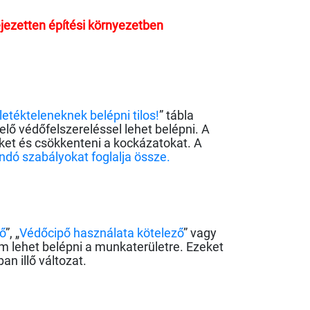
ejezetten építési környezetben
Illetékteleneknek belépni tilos!
” tábla
elő védőfelszereléssel lehet belépni. A
neket és csökkenteni a kockázatokat. A
ndó szabályokat foglalja össze.
ő
”, „
Védőcipő használata kötelező
” vagy
nem lehet belépni a munkaterületre. Ezeket
an illő változat.