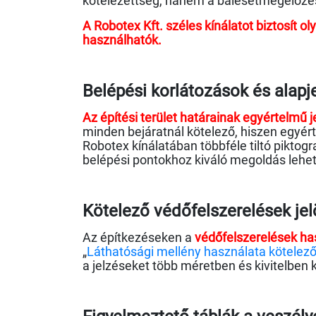
kötelezettség, hanem a balesetmegelőzés
A Robotex Kft. széles kínálatot biztosít 
használhatók.
Belépési korlátozások és alapj
Az építési terület határainak egyértelmű j
minden bejáratnál kötelező, hiszen egyért
Robotex kínálatában többféle tiltó piktogr
belépési pontokhoz kiváló megoldás lehe
Kötelező védőfelszerelések jel
Az építkezéseken a
védőfelszerelések ha
„
Láthatósági mellény használata kötelező
a jelzéseket több méretben és kivitelben k