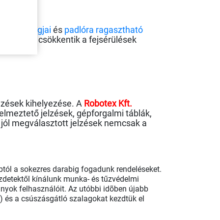
tló szalagjai
és
padlóra ragasztható
t
é
konyan cs
ö
kkentik a fejs
é
r
ü
l
é
sek
lzések kihelyezése. A
Robotex Kft.
yelmeztető jelzések, gépforgalmi táblák,
 jól megválasztott jelzések nemcsak a
abtól a sokezres darabig fogadunk rendeléseket.
zdetektől kínálunk munka- és tűzvédelmi
nyok felhasználóit. Az utóbbi idõben újabb
m) és a csúszásgátló szalagokat kezdtük el