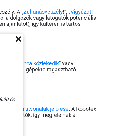
szély. A „
Zuhanásveszély
!”, „
Vigyázat!
ol a dolgozók vagy látogatók potenciális
n ajánlatot), így kültéren is tartós
. A „
Targonca közlekedik
” vagy
botex kínál gépekre ragasztható
8:00 és
enekülési útvonalak jelölése
. A Robotex
 jól láthatók, így megfelelnek a