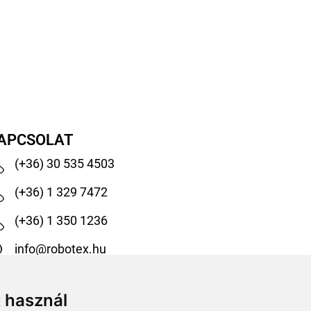
APCSOLAT
(+36) 30 535 4503
(+36) 1 329 7472
(+36) 1 350 1236
info@robotex.hu
1138 Budapest, Tomori köz 13.
t használ
@robotexhungary