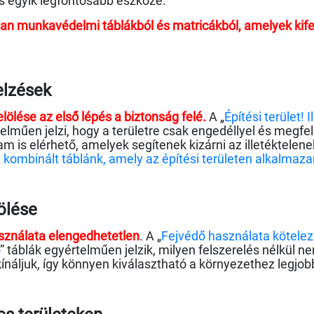
 egyik legfontosabb eszköze.
olyan munkavédelmi táblákból és matricákból, amelyek kif
elzések
elölése az első lépés a biztonság felé.
A „
Építési terület! 
elműen jelzi, hogy a területre csak engedéllyel és megfel
am is elérhető, amelyek segítenek kizárni az illetéktele
t
kombinált táblánk, amely az építési területen alkalmaza
ölése
sználata elengedhetetlen
. A „
Fejvédő használata kötelez
” táblák egyértelműen jelzik, milyen felszerelés nélkül 
ínáljuk, így könnyen kiválasztható a környezethez legjobb