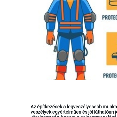
Az építkezések a legveszélyesebb munkate
veszélyek egyértelműen és jól láthatóan j