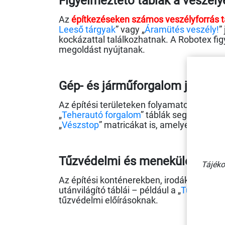
Figyelmeztető táblák a veszély
Az
építkezéseken számos veszélyforrás t
Leeső tárgyak
” vagy „
Áramütés veszély!
”
kockázattal találkozhatnak. A Robotex figye
megoldást nyújtanak.
Gép- és járműforgalom jelölés
Az építési területeken folyamatos a gépm
„
Teherautó forgalom
” táblák segítenek m
„
Vészstop
” matricákat is, amelyek a gyor
Tűzvédelmi és menekülési útvo
Tájéko
Az építési konténerekben, irodákban és k
utánvilágító táblái – például a „
Tűzoltó ké
tűzvédelmi előírásoknak.