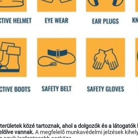
rületek közé tartoznak, ahol a dolgozók és a látogatók 
elölve vannak.
A megfelelő munkavédelmi jelzések kihel