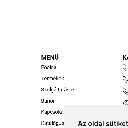
MENÜ
K
Főoldal
Termékek
Szolgáltatások
Barion
Kapcsolat
Az oldal sütike
Katalógusaink