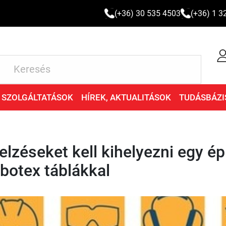
(+36) 30 535 4503
(+36) 1 3
SZOLGÁLTATÁSOK
HÍREK, AKTUALITÁSOK
TUDÁSBÁZI
lzéseket kell kihelyezni egy é
botex táblákkal