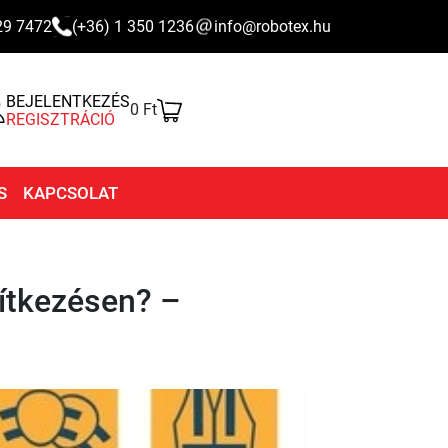
29 7472
(+36) 1 350 1236
info@robotex.hu
BEJELENTKEZÉS
0 Ft
REGISZTRÁCIÓ
S
KAPCSOLAT
pítkezésen? –