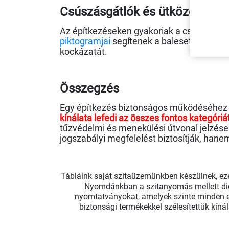
Csúszásgátlók és ütközésvédő
Az építkezéseken gyakoriak a csúszós fel
piktogramjai
segítenek a balesetek mege
kock
á
zat
á
t.
Összegzés
Egy építkezés biztonságos működéséhez e
kínálata lefedi az összes fontos kategóriá
tűzvédelmi és menekülési útvonal jelzés
jogszabályi megfelelést biztosítják, hane
Tábláink saját szitaüzemünkben készülnek, ezér
Nyomdánkban a szitanyomás mellett digi
nyomtatványokat, amelyek szinte minden es
biztonsági termékekkel szélesítettük kíná