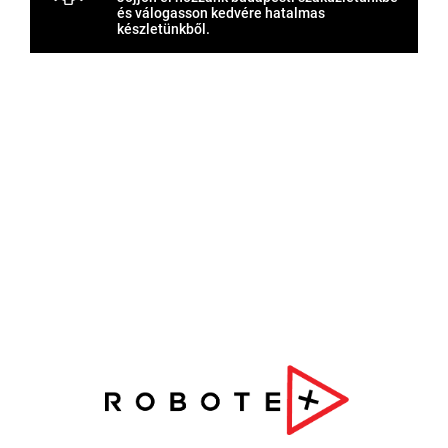
és válogasson kedvére hatalmas
készletünkből.