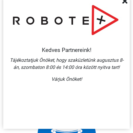
Kedves Partnereink!
Tájékoztatjuk Önöket, hogy szaküzletünk augusztus 8-
CSÚSZÁSMENTESÍTETT PADLÓRA RAGASZTHATÓ
án, szombaton 8:00 és 14:00 óra között nyitva tart!
PIKTOGRAM RÁLÉPNI TILOS! 300 MM ÁTMÉRŐ
4 180 Ft + ÁFA
Várjuk Önöket!
KOSÁRBA