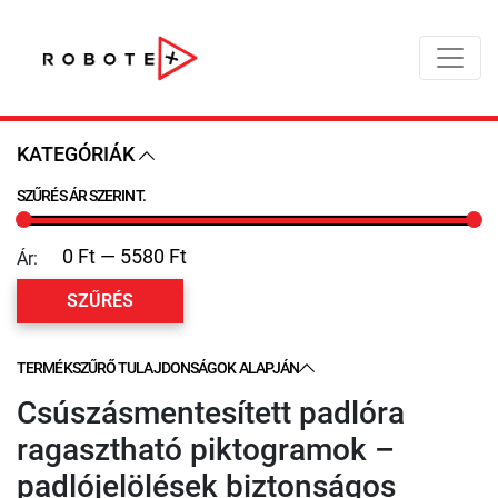
KATEGÓRIÁK
SZŰRÉS ÁR SZERINT.
Ár:
SZŰRÉS
TERMÉKSZŰRŐ TULAJDONSÁGOK ALAPJÁN
Csúszásmentesített padlóra
ragasztható piktogramok –
padlójelölések biztonságos