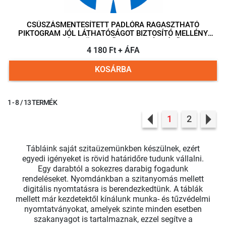
CSÚSZÁSMENTESÍTETT PADLÓRA RAGASZTHATÓ
PIKTOGRAM JÓL LÁTHATÓSÁGOT BIZTOSÍTÓ MELLÉNY
VISELÉSE KÖTELEZŐ! 300 MM ÁTMÉRŐ
4 180 Ft + ÁFA
KOSÁRBA
1 - 8 / 13 TERMÉK
1
2
Previous
Nex
Tábláink saját szitaüzemünkben készülnek, ezért
egyedi igényeket is rövid határidőre tudunk vállalni.
Egy darabtól a sokezres darabig fogadunk
rendeléseket. Nyomdánkban a szitanyomás mellett
digitális nyomtatásra is berendezkedtünk. A táblák
mellett már kezdetektől kínálunk munka- és tűzvédelmi
nyomtatványokat, amelyek szinte minden esetben
szakanyagot is tartalmaznak, ezzel segítve a