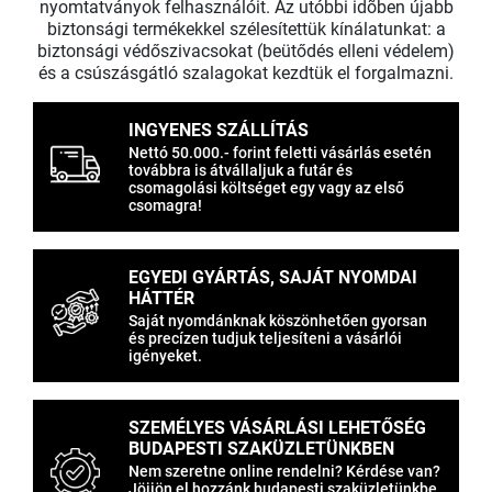
nyomtatványok felhasználóit. Az utóbbi idõben újabb
biztonsági termékekkel szélesítettük kínálatunkat: a
biztonsági védőszivacsokat (beütődés elleni védelem)
és a csúszásgátló szalagokat kezdtük el forgalmazni.
INGYENES SZÁLLÍTÁS
Nettó 50.000.- forint feletti vásárlás esetén
továbbra is átvállaljuk a futár és
csomagolási költséget egy vagy az első
csomagra!
EGYEDI GYÁRTÁS, SAJÁT NYOMDAI
HÁTTÉR
Saját nyomdánknak köszönhetően gyorsan
és precízen tudjuk teljesíteni a vásárlói
igényeket.
SZEMÉLYES VÁSÁRLÁSI LEHETŐSÉG
BUDAPESTI SZAKÜZLETÜNKBEN
Nem szeretne online rendelni? Kérdése van?
Jöjjön el hozzánk budapesti szaküzletünkbe