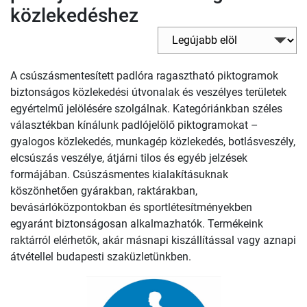
közlekedéshez
A csúszásmentesített padlóra ragasztható piktogramok
biztonságos közlekedési útvonalak és veszélyes területek
egyértelmű jelölésére szolgálnak. Kategóriánkban széles
választékban kínálunk padlójelölő piktogramokat –
gyalogos közlekedés, munkagép közlekedés, botlásveszély,
elcsúszás veszélye, átjárni tilos és egyéb jelzések
formájában. Csúszásmentes kialakításuknak
köszönhetően gyárakban, raktárakban,
bevásárlóközpontokban és sportlétesítményekben
egyaránt biztonságosan alkalmazhatók. Termékeink
raktárról elérhetők, akár másnapi kiszállítással vagy aznapi
átvétellel budapesti szaküzletünkben.