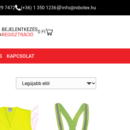
29 7472
(+36) 1 350 1236
info@robotex.hu
BEJELENTKEZÉS
0 Ft
REGISZTRÁCIÓ
S
KAPCSOLAT