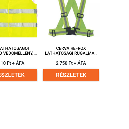
LÁTHATÓSÁGOT
CERVA REFROX
Ó VÉDŐMELLÉNY, L-
LÁTHATÓSÁGI RUGALMAS
ES MÉRET
VÁLLPÁNT (CITROMSÁRGA,
310 Ft + ÁFA
NARANCSSÁRGA)
2 750 Ft + ÁFA
ÉSZLETEK
RÉSZLETEK