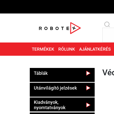
TERMÉKEK
RÓLUNK
AJÁNLATKÉRÉS
Vé
Táblák
Utánvilágító jelzések
Kiadványok,
nyomtatványok