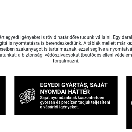
t egyedi igényeket is rövid határidőre tudunk vállalni. Egy dar
tális nyomtatásra is berendezkedtünk. A táblák mellett már ke
etben szakanyagot is tartalmaznak, ezzel segítve a nyomtatvá
latunkat: a biztonsági védőszivacsokat (beütődés elleni védele
forgalmazni.
EGYEDI GYÁRTÁS, SAJÁT
NYOMDAI HÁTTÉR
Saját nyomdánknak köszönhetően
gyorsan és precízen tudjuk teljesíteni
a vásárlói igényeket.