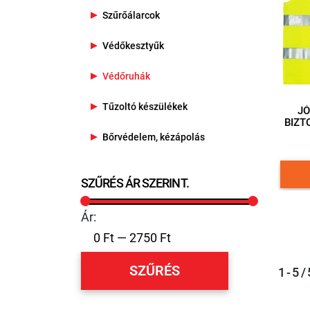
Szűrőálarcok
Védőkesztyűk
Védőruhák
Tűzoltó készülékek
J
BIZT
Bőrvédelem, kézápolás
SZŰRÉS ÁR SZERINT.
Ár:
SZŰRÉS
1 - 5 