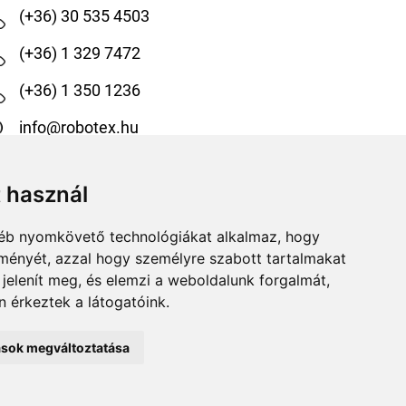
(+36) 30 535 4503
(+36) 1 329 7472
(+36) 1 350 1236
info@robotex.hu
1138 Budapest, Tomori köz 13.
t használ
@robotexhungary
gyéb nyomkövető technológiákat alkalmaz, hogy
@robotexkiadoiuzletag
lményét, azzal hogy személyre szabott tartalmakat
 jelenít meg, és elemzi a weboldalunk forgalmát,
 érkeztek a látogatóink.
tások megváltoztatása