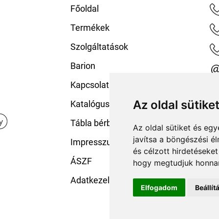
Főoldal
Termékek
Szolgáltatások
Barion
Kapcsolat
Az oldal sütike
Katalógusaink
Tábla bérbeadás
Az oldal sütiket és e
javítsa a böngészési é
Impresszum
és célzott hirdetéseket
ÁSZF
hogy megtudjuk honnan
Adatkezelési tájékoztató
Elfogadom
Beállí
.