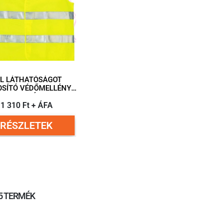
ÓL LÁTHATÓSÁGOT
OSÍTÓ VÉDŐMELLÉNY,
XL-ES MÉRET
1 310 Ft + ÁFA
RÉSZLETEK
/ 5 TERMÉK