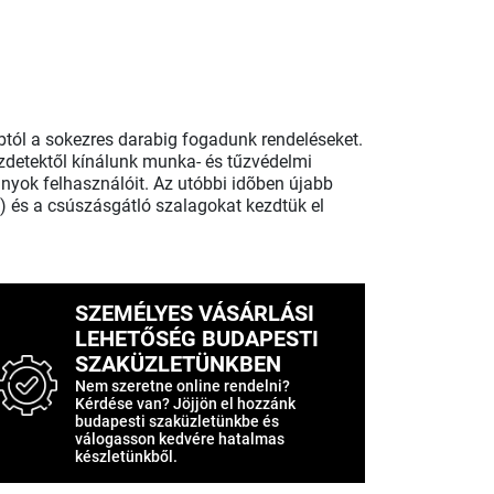
abtól a sokezres darabig fogadunk rendeléseket.
zdetektől kínálunk munka- és tűzvédelmi
nyok felhasználóit. Az utóbbi idõben újabb
m) és a csúszásgátló szalagokat kezdtük el
SZEMÉLYES VÁSÁRLÁSI
LEHETŐSÉG BUDAPESTI
SZAKÜZLETÜNKBEN
Nem szeretne online rendelni?
Kérdése van? Jöjjön el hozzánk
budapesti szaküzletünkbe és
válogasson kedvére hatalmas
készletünkből.