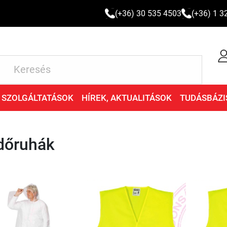
(+36) 30 535 4503
(+36) 1 3
SZOLGÁLTATÁSOK
HÍREK, AKTUALITÁSOK
TUDÁSBÁZI
dőruhák