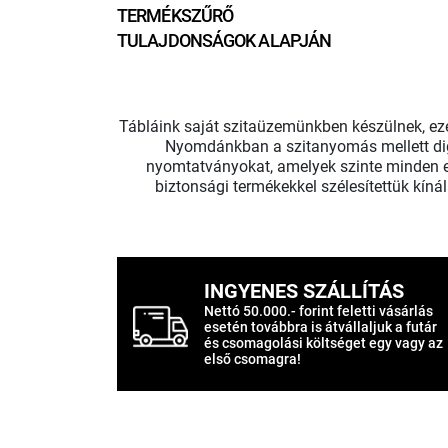
TERMÉKSZŰRŐ
TULAJDONSÁGOK ALAPJÁN
Tábláink saját szitaüzemünkben készülnek, ezér
Nyomdánkban a szitanyomás mellett digi
nyomtatványokat, amelyek szinte minden es
biztonsági termékekkel szélesítettük kíná
INGYENES SZÁLLÍTÁS
Nettó 50.000.- forint feletti vásárlás
esetén továbbra is átvállaljuk a futár
és csomagolási költséget egy vagy az
első csomagra!