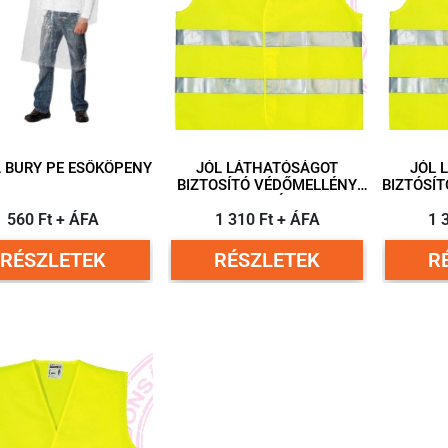
 BURY PE ESŐKÖPENY
JÓL LÁTHATÓSÁGOT
JÓL 
BIZTOSÍTÓ VÉDŐMELLÉNY,
BIZTÓSÍT
M-ES MÉRET
560 Ft + ÁFA
1 310 Ft + ÁFA
1 
RÉSZLETEK
RÉSZLETEK
R