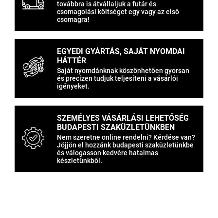
továbbra is átvállaljuk a futár és
csomagolási költséget egy vagy az első
csomagra!
EGYEDI GYÁRTÁS, SAJÁT NYOMDAI
HÁTTÉR
Saját nyomdánknak köszönhetően gyorsan
és precízen tudjuk teljesíteni a vásárlói
igényeket.
SZEMÉLYES VÁSÁRLÁSI LEHETŐSÉG
BUDAPESTI SZAKÜZLETÜNKBEN
Nem szeretne online rendelni? Kérdése van?
Jöjjön el hozzánk budapesti szaküzletünkbe
és válogasson kedvére hatalmas
készletünkből.