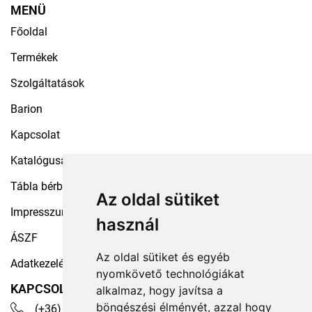
MENÜ
Főoldal
Termékek
Szolgáltatások
Barion
Kapcsolat
Katalógusaink
Tábla bérbeadás
Az oldal sütiket
Impresszum
használ
ÁSZF
Az oldal sütiket és egyéb
Adatkezelési tájékoztató
nyomkövető technológiákat
KAPCSOLAT
alkalmaz, hogy javítsa a
böngészési élményét, azzal hogy
(+36) 30 535 4503