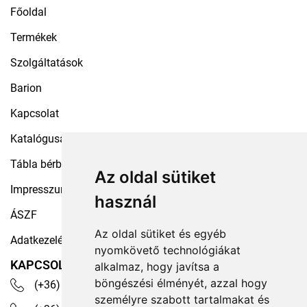
Főoldal
Termékek
Szolgáltatások
Barion
Kapcsolat
Katalógusaink
Tábla bérbeadás
Az oldal sütiket
Impresszum
használ
ÁSZF
Az oldal sütiket és egyéb
Adatkezelési tájékoztató
nyomkövető technológiákat
KAPCSOLAT
alkalmaz, hogy javítsa a
böngészési élményét, azzal hogy
(+36) 30 535 4503
személyre szabott tartalmakat és