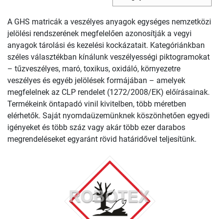
A GHS matricák a veszélyes anyagok egységes nemzetközi
jelölési rendszerének megfelelően azonosítják a vegyi
anyagok tárolási és kezelési kockázatait. Kategóriánkban
széles választékban kínálunk veszélyességi piktogramokat
– tűzveszélyes, maró, toxikus, oxidáló, környezetre
veszélyes és egyéb jelölések formájában – amelyek
megfelelnek az CLP rendelet (1272/2008/EK) előírásainak.
Termékeink öntapadó vinil kivitelben, több méretben
elérhetők. Saját nyomdaüzemünknek köszönhetően egyedi
igényeket és több száz vagy akár több ezer darabos
megrendeléseket egyaránt rövid határidővel teljesítünk.