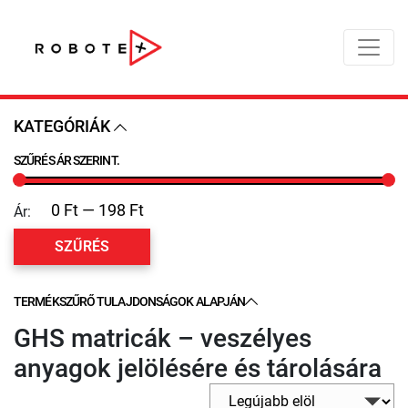
KATEGÓRIÁK
SZŰRÉS ÁR SZERINT.
Ár:
SZŰRÉS
TERMÉKSZŰRŐ TULAJDONSÁGOK ALAPJÁN
GHS matricák – veszélyes
anyagok jelölésére és tárolására