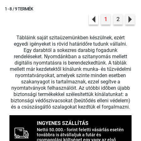
1 - 8 / 9 TERMÉK
1
2
Previous
Nex
Tábláink saját szitaüzemünkben készülnek, ezért
egyedi igényeket is rövid határidőre tudunk vállalni.
Egy darabtól a sokezres darabig fogadunk
rendeléseket. Nyomdánkban a szitanyomás mellett
digitális nyomtatásra is berendezkedtünk. A táblák
mellett már kezdetektől kínálunk munka- és tűzvédelmi
nyomtatványokat, amelyek szinte minden esetben
szakanyagot is tartalmaznak, ezzel segítve a
nyomtatványok felhasználóit. Az utóbbi idõben újabb
biztonsági termékekkel szélesítettük kínálatunkat: a
biztonsági védőszivacsokat (beütődés elleni védelem)
és a csúszásgátló szalagokat kezdtük el forgalmazni.
INGYENES SZÁLLÍTÁS
Nettó 50.000.- forint feletti vásárlás esetén
továbbra is átvállaljuk a futár és
csomagolási költséget egy vagy az első