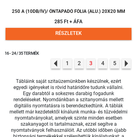
250 A (10DB/ÍV)/ ÖNTAPADÓ FÓLIA (ALU.) 20X20 MM
285 Ft + ÁFA
RÉSZLETEK
16 - 24 / 35 TERMÉK
1
2
3
4
5
Previous
Nex
Tábláink saját szitaüzemünkben készülnek, ezért
egyedi igényeket is rövid határidőre tudunk vállalni.
Egy darabtól a sokezres darabig fogadunk
rendeléseket. Nyomdánkban a szitanyomás mellett
digitális nyomtatásra is berendezkedtünk. A táblák
mellett már kezdetektől kínálunk munka- és tűzvédelmi
nyomtatványokat, amelyek szinte minden esetben
szakanyagot is tartalmaznak, ezzel segítve a
nyomtatványok felhasználóit. Az utóbbi idõben újabb
biztonsági termékekkel szélesítettük kínálatunkat: a