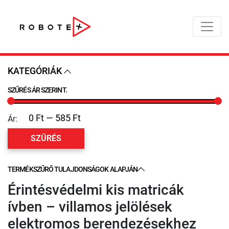
KATEGÓRIÁK
SZŰRÉS ÁR SZERINT.
Ár:
SZŰRÉS
TERMÉKSZŰRŐ TULAJDONSÁGOK ALAPJÁN
Érintésvédelmi kis matricák
ívben – villamos jelölések
elektromos berendezésekhez