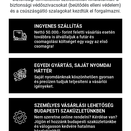
biztonsági védőszivacsokat (beütődés elleni védelem)
és a csúszásgátló szalagokat kezdtük el forgalmazni.
INGYENES SZÁLLÍTÁS
Nettó 50.000.- forint feletti vásárlás esetén
továbbra is átvállaljuk a futár és
csomagolási költséget egy vagy az első
csomagra!
EGYEDI GYÁRTÁS, SAJÁT NYOMDAI
HÁTTÉR
Saját nyomdánknak köszönhetően gyorsan
és precízen tudjuk teljesíteni a vásárlói
igényeket.
SZEMÉLYES VÁSÁRLÁSI LEHETŐSÉG
BUDAPESTI SZAKÜZLETÜNKBEN
Nem szeretne online rendelni? Kérdése van?
Jöjjön el hozzánk budapesti szaküzletünkbe
és válogasson kedvére hatalmas