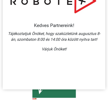
Kedves Partnereink!
VIGYÁZZ! NAGYFESZÜLTSÉG! ÉLETVESZÉLYES!/ MŰANYAG
TÁBLA 245X160 MM
Tájékoztatjuk Önöket, hogy szaküzletünk augusztus 8-
910 Ft + ÁFA
án, szombaton 8:00 és 14:00 óra között nyitva tart!
KOSÁRBA
Várjuk Önöket!
Több
variáció