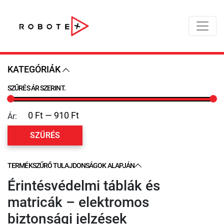
KATEGÓRIÁK
SZŰRÉS ÁR SZERINT.
Ár:
SZŰRÉS
TERMÉKSZŰRŐ TULAJDONSÁGOK ALAPJÁN
Érintésvédelmi táblák és
matricák – elektromos
biztonsági jelzések