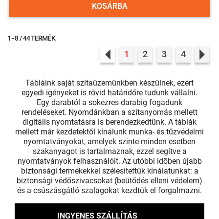
KOSÁRBA
1 - 8 / 44 TERMÉK
1
2
3
4
Previous
Nex
Tábláink saját szitaüzemünkben készülnek, ezért
egyedi igényeket is rövid határidőre tudunk vállalni.
Egy darabtól a sokezres darabig fogadunk
rendeléseket. Nyomdánkban a szitanyomás mellett
digitális nyomtatásra is berendezkedtünk. A táblák
mellett már kezdetektől kínálunk munka- és tűzvédelmi
nyomtatványokat, amelyek szinte minden esetben
szakanyagot is tartalmaznak, ezzel segítve a
nyomtatványok felhasználóit. Az utóbbi idõben újabb
biztonsági termékekkel szélesítettük kínálatunkat: a
biztonsági védőszivacsokat (beütődés elleni védelem)
és a csúszásgátló szalagokat kezdtük el forgalmazni.
INGYENES SZÁLLÍTÁS