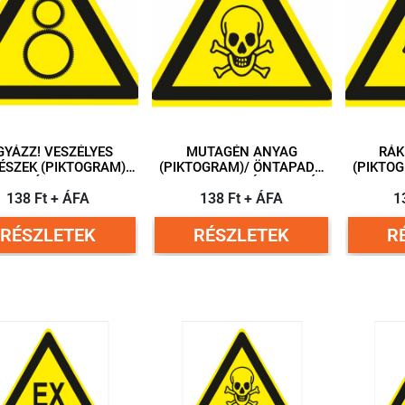
GYÁZZ! VESZÉLYES
MUTAGÉN ANYAG
RÁK
ÉSZEK (PIKTOGRAM)/
(PIKTOGRAM)/ ÖNTAPADÓ
(PIKTOGRAM)
APADÓ VINIL 50 MM
VINIL 40 MM ÉLHOSSZÚ
VINIL 
OSSZÚ HÁROMSZÖG
138 Ft + ÁFA
138 Ft + ÁFA
HÁROMSZÖG
1
H
RÉSZLETEK
RÉSZLETEK
R