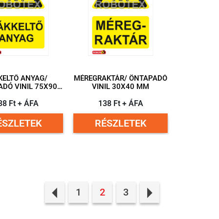
KELTŐ ANYAG/
MÉREGRAKTÁR/ ÖNTAPADÓ
DÓ VINIL 75X90
VINIL 30X40 MM
MM
38 Ft + ÁFA
138 Ft + ÁFA
ÉSZLETEK
RÉSZLETEK
1
2
3
Previous
Next