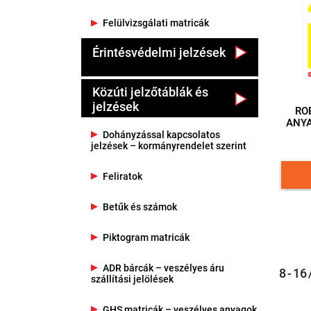
Felülvizsgálati matricák
Érintésvédelmi jelzések
Közúti jelzőtáblák és
jelzések
RO
ANYAG/ ÖNTAP
Dohányzással kapcsolatos
jelzések – kormányrendelet szerint
Feliratok
Betűk és számok
Piktogram matricák
ADR bárcák – veszélyes áru
8 - 16
szállítási jelölések
GHS matricák – veszélyes anyagok