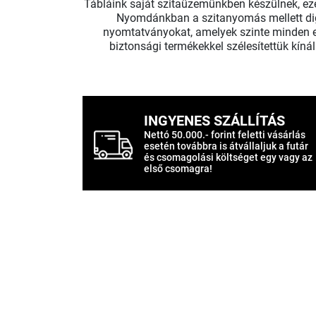
Tábláink saját szitaüzemünkben készülnek, ezér
Nyomdánkban a szitanyomás mellett digi
nyomtatványokat, amelyek szinte minden es
biztonsági termékekkel szélesítettük kíná
INGYENES SZÁLLÍTÁS
Nettó 50.000.- forint feletti vásárlás
esetén továbbra is átvállaljuk a futár
és csomagolási költséget egy vagy az
első csomagra!