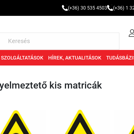
(+36) 30 535 4503
(+36) 1 3
SZOLGÁLTATÁSOK
HÍREK, AKTUALITÁSOK
TUDÁSBÁZI
yelmeztető kis matricák