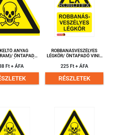
KELTŐ ANYAG
ROBBANÁSVESZÉLYES
/ ÖNTAPADÓ
LÉGKÖR/ ÖNTAPADÓ VINIL
40 MM ÉLHOSSZÚ
75X90 MM
38 Ft + ÁFA
ÁROMSZÖG
225 Ft + ÁFA
ÉSZLETEK
RÉSZLETEK