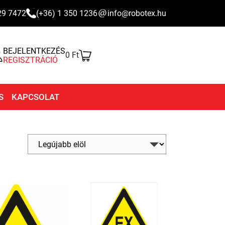
29 7472
(+36) 1 350 1236
info@robotex.hu
BEJELENTKEZÉS
0 Ft
REGISZTRÁCIÓ
S
KAPCSOLAT