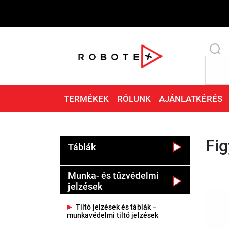
TERMÉKEK
RÓLUNK
AJÁNLATKÉRÉS
Fig
Táblák
Munka- és tűzvédelmi
jelzések
Tiltó jelzések és táblák –
munkavédelmi tiltó jelzések