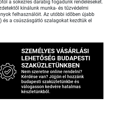
abtól a sokezres darabig fogadunk rendeléseket.
zdetektől kínálunk munka- és tűzvédelmi
nyok felhasználóit. Az utóbbi idõben újabb
m) és a csúszásgátló szalagokat kezdtük el
SZEMÉLYES VÁSÁRLÁSI
LEHETŐSÉG BUDAPESTI
SZAKÜZLETÜNKBEN
Nem szeretne online rendelni?
Kérdése van? Jöjjön el hozzánk
budapesti szaküzletünkbe és
válogasson kedvére hatalmas
készletünkből.