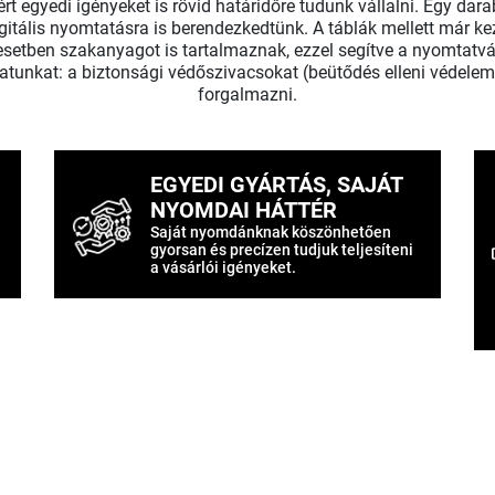
t egyedi igényeket is rövid határidőre tudunk vállalni. Egy dar
tális nyomtatásra is berendezkedtünk. A táblák mellett már ke
etben szakanyagot is tartalmaznak, ezzel segítve a nyomtatvá
latunkat: a biztonsági védőszivacsokat (beütődés elleni védele
forgalmazni.
EGYEDI GYÁRTÁS, SAJÁT
NYOMDAI HÁTTÉR
Saját nyomdánknak köszönhetően
gyorsan és precízen tudjuk teljesíteni
a vásárlói igényeket.