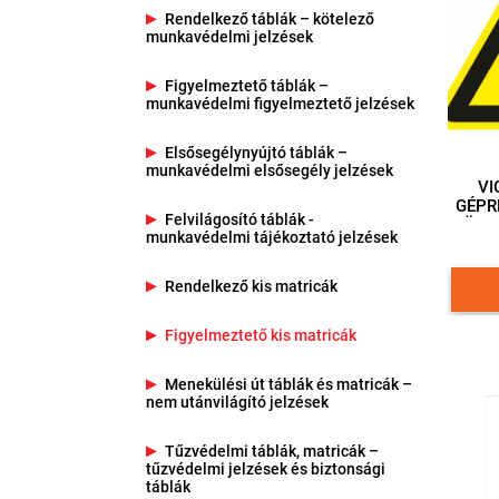
Rendelkező táblák – kötelező
munkavédelmi jelzések
Figyelmeztető táblák –
munkavédelmi figyelmeztető jelzések
Elsősegélynyújtó táblák –
munkavédelmi elsősegély jelzések
VI
GÉPR
Felvilágosító táblák -
ÖNT
munkavédelmi tájékoztató jelzések
ÉLH
Rendelkező kis matricák
Figyelmeztető kis matricák
Menekülési út táblák és matricák –
nem utánvilágító jelzések
Tűzvédelmi táblák, matricák –
tűzvédelmi jelzések és biztonsági
táblák