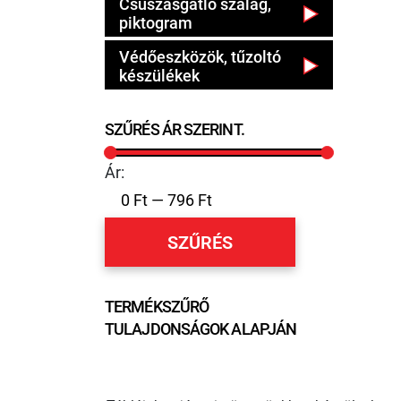
Csúszásgátló szalag,
piktogram
Védőeszközök, tűzoltó
készülékek
SZŰRÉS ÁR SZERINT.
Ár:
SZŰRÉS
TERMÉKSZŰRŐ
TULAJDONSÁGOK ALAPJÁN