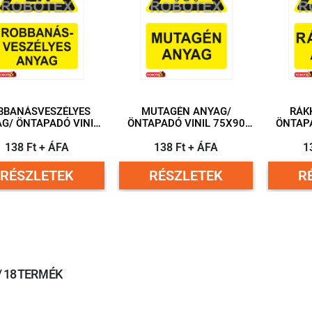
BBANÁSVESZÉLYES
MUTAGÉN ANYAG/
RÁK
ADÓ VINIL
ÖNTAPADÓ VINIL 75X90
ÖNTAPA
75X90 MM
MM
138 Ft + ÁFA
138 Ft + ÁFA
1
RÉSZLETEK
RÉSZLETEK
R
 / 18 TERMÉK