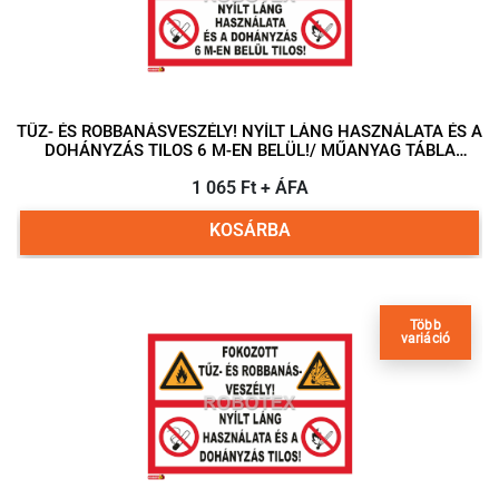
TŰZ- ÉS ROBBANÁSVESZÉLY! NYÍLT LÁNG HASZNÁLATA ÉS A
DOHÁNYZÁS TILOS 6 M-EN BELÜL!/ MŰANYAG TÁBLA
297X210 MM
1 065 Ft + ÁFA
KOSÁRBA
Több
variáció