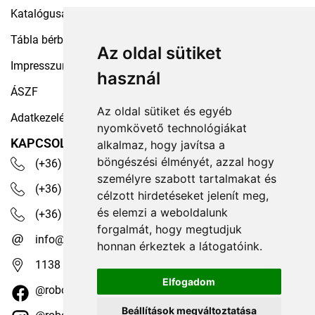
Katalógusaink
Tábla bérbeadás
Az oldal sütiket
Impresszum
használ
ÁSZF
Az oldal sütiket és egyéb
Adatkezelési tájékoztató
nyomkövető technológiákat
KAPCSOLAT
alkalmaz, hogy javítsa a
böngészési élményét, azzal hogy
(+36) 30 535 4503
személyre szabott tartalmakat és
(+36) 1 329 7472
célzott hirdetéseket jelenít meg,
és elemzi a weboldalunk
(+36) 1 350 1236
forgalmát, hogy megtudjuk
info@robotex.hu
honnan érkeztek a látogatóink.
1138 Budapest, Tomori köz 13.
Elfogadom
@robotexhungary
Beállítások megváltoztatása