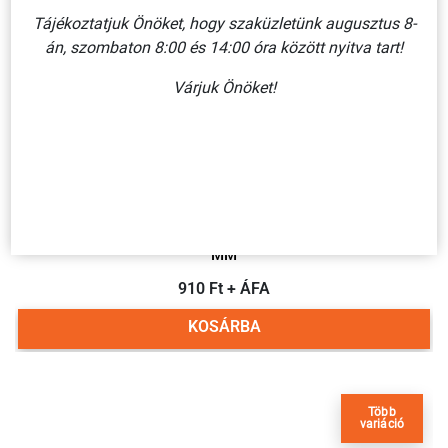
Tájékoztatjuk Önöket, hogy szaküzletünk augusztus 8-
án, szombaton 8:00 és 14:00 óra között nyitva tart!
Több
variáció
Várjuk Önöket!
TŰZCSAP SZEKRÉNY (FELIRAT)/ MŰANYAG TÁBLA 250X160
MM
910 Ft + ÁFA
KOSÁRBA
Több
variáció