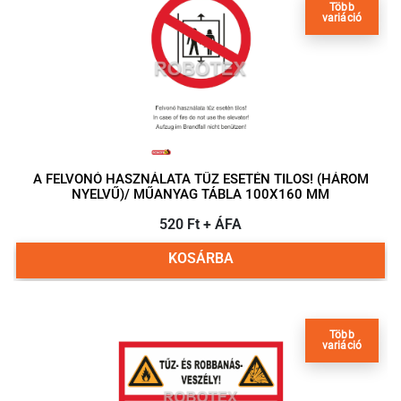
Több
variáció
A FELVONÓ HASZNÁLATA TŰZ ESETÉN TILOS! (HÁROM
NYELVŰ)/ MŰANYAG TÁBLA 100X160 MM
520 Ft + ÁFA
KOSÁRBA
Több
variáció