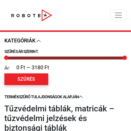
KATEGÓRIÁK
SZŰRÉS ÁR SZERINT.
Ár:
SZŰRÉS
TERMÉKSZŰRŐ TULAJDONSÁGOK ALAPJÁN
Tűzvédelmi táblák, matricák –
tűzvédelmi jelzések és
biztonsági táblák