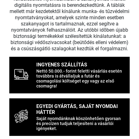
digitális nyomtatásra is berendezkedtünk. A táblák
mellett már kezdetektől kínálunk munka- és tűzvédelmi
nyomtatványokat, amelyek szinte minden esetben
szakanyagot is tartalmaznak, ezzel segítve a
nyomtatványok felhasználóit. Az utóbbi idõben újabb
biztonsági termékekkel szélesítettük kínálatunkat: a
biztonsági védőszivacsokat (beütődés elleni védelem)
és a csúszásgátló szalagokat kezdtük el forgalmazni.
INGYENES SZÁLLÍTÁS
Nettó 50.000.- forint feletti vásárlás esetén
továbbra is átvállaljuk a futár és
csomagolási költséget egy vagy az első
csomagra!
EGYEDI GYÁRTÁS, SAJÁT NYOMDAI
HÁTTÉR
Saját nyomdánknak köszönhetően gyorsan
és precízen tudjuk teljesíteni a vásárlói
igényeket.