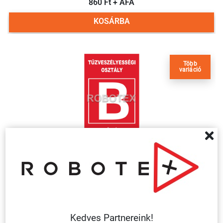
860 Ft + ÁFA
KOSÁRBA
Több
variáció
'B' TŰZVESZÉLYESSÉGI OSZTÁLY TŰZ- ÉS
ROBBANÁSVESZÉLYES/ MŰANYAG TÁBLA 160X250 MM
860 Ft + ÁFA
KOSÁRBA
Kedves Partnereink!