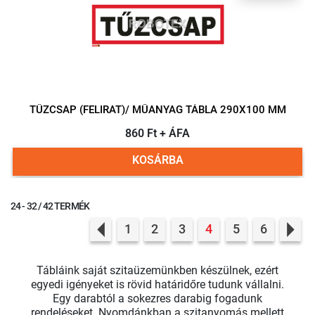
TŰZCSAP (FELIRAT)/ MŰANYAG TÁBLA 290X100 MM
860 Ft + ÁFA
KOSÁRBA
24 - 32 / 42 TERMÉK
1
2
3
4
5
6
Previous
Nex
Tábláink saját szitaüzemünkben készülnek, ezért
egyedi igényeket is rövid határidőre tudunk vállalni.
Egy darabtól a sokezres darabig fogadunk
rendeléseket. Nyomdánkban a szitanyomás mellett