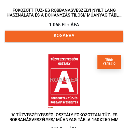
FOKOZOTT TŰZ- ÉS ROBBANÁSVESZÉLY! NYÍLT LÁNG
HASZNÁLATA ÉS A DOHÁNYZÁS TILOS!/ MŰANYAG TÁBLA
297X210 MM
1 065 Ft + ÁFA
KOSÁRBA
Több
variáció
'A' TŰZVESZÉLYESSÉGI OSZTÁLY FOKOZOTTAN TŰZ- ÉS
ROBBANÁSVESZÉLYES/ MŰANYAG TÁBLA 160X250 MM