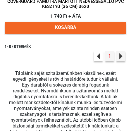
COVERGUARD PAMUTRA MÁRTOTT NEDVESSÉGÁLLÓ PVC
KESZTYŰ (36 CM) 3620
1 740 Ft + ÁFA
KOSÁRBA
1 - 8 / 8 TERMÉK
1
Previous
Nex
Tábláink saját szitaüzemünkben készülnek, ezért
egyedi igényeket is rövid határidőre tudunk vállalni.
Egy darabtól a sokezres darabig fogadunk
rendeléseket. Nyomdánkban a szitanyomás mellett
digitális nyomtatásra is berendezkedtünk. A táblák
mellett már kezdetektől kínálunk munka- és tűzvédelmi
nyomtatványokat, amelyek szinte minden esetben
szakanyagot is tartalmaznak, ezzel segítve a
nyomtatványok felhasználóit. Az utóbbi idõben újabb
biztonsági termékekkel szélesítettük kínálatunkat: a