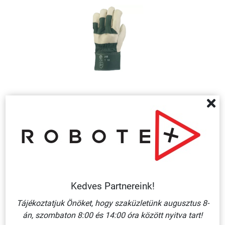
COVERGUARD 260 SZÍNMARHABŐR KESZTYŰ
1 780 Ft + ÁFA
KOSÁRBA
Kedves Partnereink!
Tájékoztatjuk Önöket, hogy szaküzletünk augusztus 8-
án, szombaton 8:00 és 14:00 óra között nyitva tart!