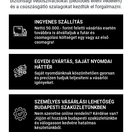
biztonsági védőszivacsokat (beütődés elleni védelem)
és a csúszásgátló szalagokat kezdtük el forgalmazni.
INGYENES SZÁLLÍTÁS
Nettó 50.000.- forint feletti vásárlás esetén
továbbra is átvállaljuk a futár és
csomagolási költséget egy vagy az első
csomagra!
EGYEDI GYÁRTÁS, SAJÁT NYOMDAI
HÁTTÉR
Saját nyomdánknak köszönhetően gyorsan
és precízen tudjuk teljesíteni a vásárlói
igényeket.
SZEMÉLYES VÁSÁRLÁSI LEHETŐSÉG
BUDAPESTI SZAKÜZLETÜNKBEN
Nem szeretne online rendelni? Kérdése van?
Jöjjön el hozzánk budapesti szaküzletünkbe
és válogasson kedvére hatalmas
készletünkből.