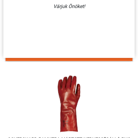
Várjuk Önöket!
COVERGUARD 860 SZÍNKECSKEBŐR SOFŐRKESZTYŰ
1 276 Ft + ÁFA
KOSÁRBA