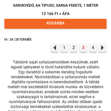
SAROKVÉDŐ, AA TIPUSÚ, SÁRGA-FEKETE, 1 MÉTER
13 166 Ft + ÁFA
KOSÁRBA
16 - 24 / 28 TERMÉK
1
2
3
4
Previous
Nex
Tábláink saját szitaüzemünkben készülnek, ezért
egyedi igényeket is rövid határidőre tudunk vállalni.
Egy darabtól a sokezres darabig fogadunk
rendeléseket. Nyomdánkban a szitanyomás mellett
digitális nyomtatásra is berendezkedtünk. A táblák
mellett már kezdetektől kínálunk munka- és tűzvédelmi
nyomtatványokat, amelyek szinte minden esetben
szakanyagot is tartalmaznak, ezzel segítve a
nyomtatványok felhasználóit. Az utóbbi idõben újabb
biztonsági termékekkel szélesítettük kínálatunkat: a