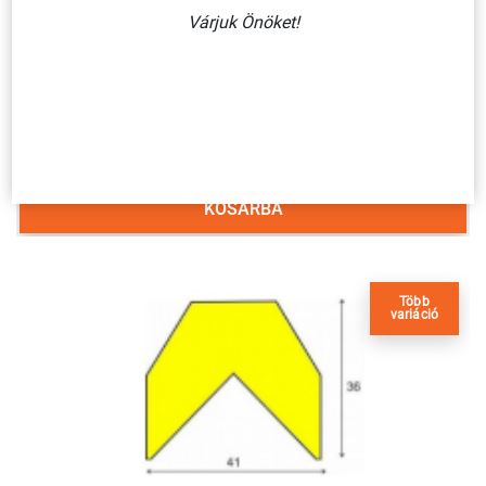
Várjuk Önöket!
FELÜLETVÉDŐ, SÁRGA-FEKETE, D TÍPUS, 1 MÉTER
15 320 Ft + ÁFA
KOSÁRBA
Több
variáció