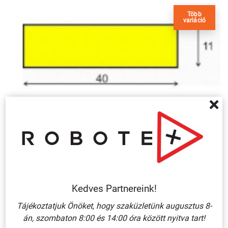
Több
variáció
VÉDŐSZIVACS, SÁRGA FEKETE, F TÍPUS, 1 MÉTER
13 595 Ft + ÁFA
KOSÁRBA
Kedves Partnereink!
Tájékoztatjuk Önöket, hogy szaküzletünk augusztus 8-
án, szombaton 8:00 és 14:00 óra között nyitva tart!