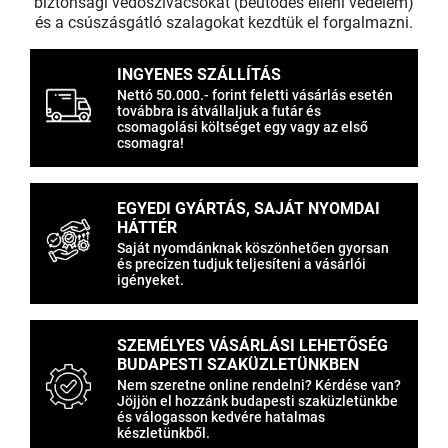
biztonsági védőszivacsokat (beütődés elleni védelem)
és a csúszásgátló szalagokat kezdtük el forgalmazni.
INGYENES SZÁLLÍTÁS
Nettó 50.000.- forint feletti vásárlás esetén
továbbra is átvállaljuk a futár és
csomagolási költséget egy vagy az első
csomagra!
EGYEDI GYÁRTÁS, SAJÁT NYOMDAI
HÁTTÉR
Saját nyomdánknak köszönhetően gyorsan
és precízen tudjuk teljesíteni a vásárlói
igényeket.
SZEMÉLYES VÁSÁRLÁSI LEHETŐSÉG
BUDAPESTI SZAKÜZLETÜNKBEN
Nem szeretne online rendelni? Kérdése van?
Jöjjön el hozzánk budapesti szaküzletünkbe
és válogasson kedvére hatalmas
készletünkből.