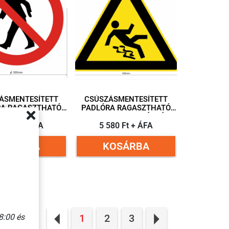
ÁSMENTESÍTETT
CSÚSZÁSMENTESÍTETT
RA RAGASZTHATÓ
PADLÓRA RAGASZTHATÓ
AM ÁTJÁRNI TILOS!
PIKTOGRAM ELCSÚSZÁS
0 MM ÁTMÉRŐ
180 Ft + ÁFA
VESZÉLYE 400 MM ÉLHOSSZ
5 580 Ft + ÁFA
KOSÁRBA
KOSÁRBA
8:00 és
1
2
3
Previous
Next