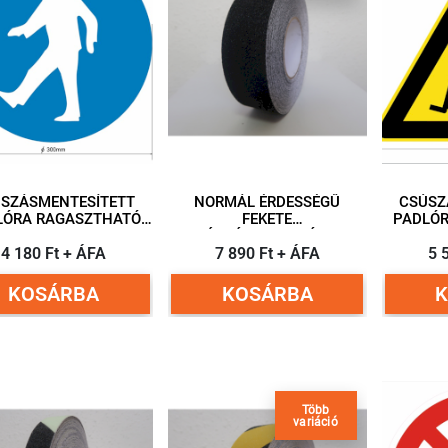
SZÁSMENTESÍTETT
NORMÁL ÉRDESSÉGŰ
CSÚSZ
LÓRA RAGASZTHATÓ
FEKETE
PADLÓ
OGRAM GYALOGOSOK
CSÚSZÁSMENTESÍTETT
PIKTO
ÉRE 300 MM ÁTMÉRŐ
4 180 Ft + ÁFA
PADLÓJELÖLŐ 50MM X 18M
7 890 Ft + ÁFA
KÖZL
5 
KOSÁRBA
KOSÁRBA
Több
variáció