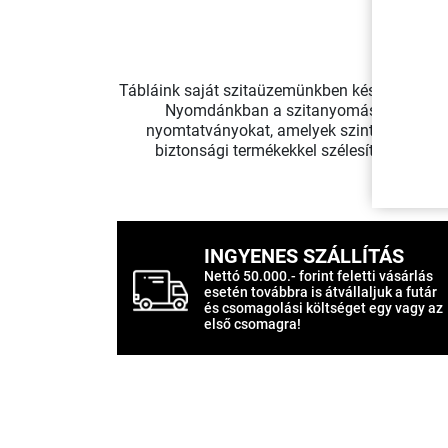
Tábláink saját szitaüzemünkben készülnek, ezér
Nyomdánkban a szitanyomás mellett digi
nyomtatványokat, amelyek szinte minden es
biztonsági termékekkel szélesítettük kíná
INGYENES SZÁLLÍTÁS
Nettó 50.000.- forint feletti vásárlás
esetén továbbra is átvállaljuk a futár
és csomagolási költséget egy vagy az
első csomagra!