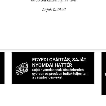
14:00 óra között nyitva tart!
Várjuk Önöket!
t egyedi igényeket is rövid határidőre tudunk vállalni. Egy dar
tális nyomtatásra is berendezkedtünk. A táblák mellett már ke
etben szakanyagot is tartalmaznak, ezzel segítve a nyomtatvá
latunkat: a biztonsági védőszivacsokat (beütődés elleni védele
forgalmazni.
EGYEDI GYÁRTÁS, SAJÁT
NYOMDAI HÁTTÉR
Saját nyomdánknak köszönhetően
gyorsan és precízen tudjuk teljesíteni
a vásárlói igényeket.