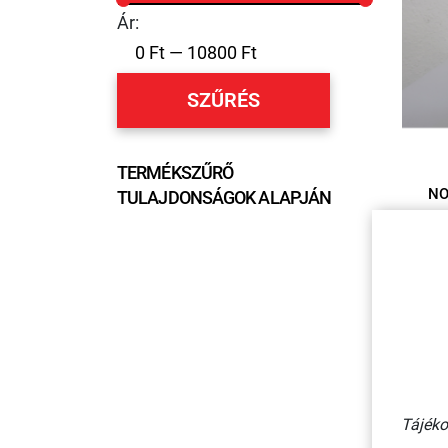
Ár:
SZŰRÉS
TERMÉKSZŰRŐ
NO
TULAJDONSÁGOK ALAPJÁN
CSÚ
FEKET
Tájéko
1 - 8 