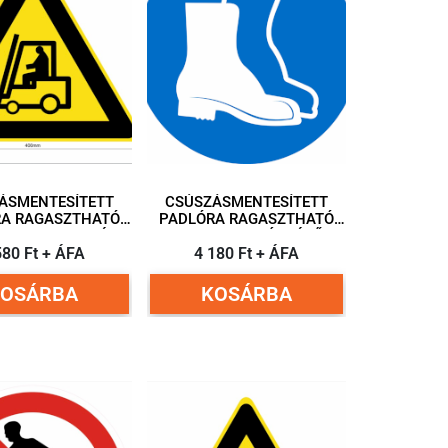
ÁSMENTESÍTETT
CSÚSZÁSMENTESÍTETT
RA RAGASZTHATÓ
PADLÓRA RAGASZTHATÓ
GRAM MUNKAGÉP
PIKTOGRAM LÁBVÉDŐ
EKEDÉS 400 MM
580 Ft + ÁFA
HASZNÁLATA KÖTELEZŐ!
4 180 Ft + ÁFA
ÉLHOSSZ
300 MM ÁTMÉRŐ
KOSÁRBA
KOSÁRBA