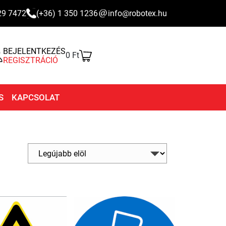
29 7472
(+36) 1 350 1236
info@robotex.hu
BEJELENTKEZÉS
0 Ft
REGISZTRÁCIÓ
S
KAPCSOLAT