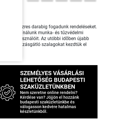
abtól a sokezres darabig fogadunk rendeléseket.
zdetektől kínálunk munka- és tűzvédelmi
nyok felhasználóit. Az utóbbi idõben újabb
m) és a csúszásgátló szalagokat kezdtük el
SZEMÉLYES VÁSÁRLÁSI
LEHETŐSÉG BUDAPESTI
SZAKÜZLETÜNKBEN
Nem szeretne online rendelni?
Kérdése van? Jöjjön el hozzánk
budapesti szaküzletünkbe és
válogasson kedvére hatalmas
készletünkből.