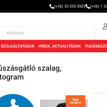
(+36) 30 535 4503
(+36) 1 3
SZOLGÁLTATÁSOK
HÍREK, AKTUALITÁSOK
TUDÁSBÁZI
szásgátló szalag,
ktogram
Több
variáció