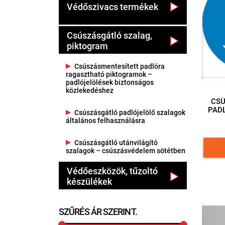
Védőszivacs termékek
Csúszásgátló szalag,
piktogram
Csúszásmentesített padlóra
ragasztható piktogramok –
padlójelölések biztonságos
közlekedéshez
CSÚ
PAD
Csúszásgátló padlójelölő szalagok
PIKT
általános felhasználásra
RÉSZ
Csúszásgátló utánvilágító
szalagok – csúszásvédelem sötétben
Védőeszközök, tűzoltó
készülékek
SZŰRÉS ÁR SZERINT.