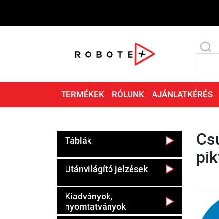
TERMÉKEK
RÓLUNK
AJÁNLATKÉRÉS
Csú
Táblák
pi
Utánvilágító jelzések
Kiadványok,
nyomtatványok