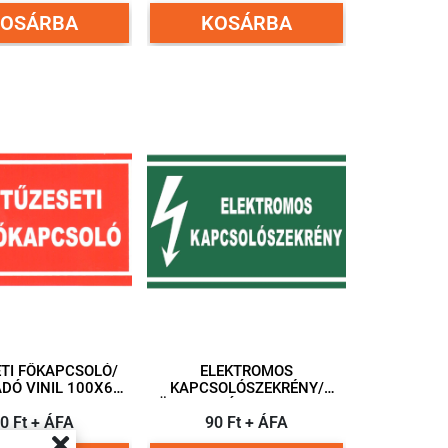
KOSÁRBA
KOSÁRBA
TI FŐKAPCSOLÓ/
ELEKTROMOS
DÓ VINIL 100X60
KAPCSOLÓSZEKRÉNY/
MM
ÖNTAPADÓ VINIL 100X60
0 Ft + ÁFA
90 Ft + ÁFA
MM