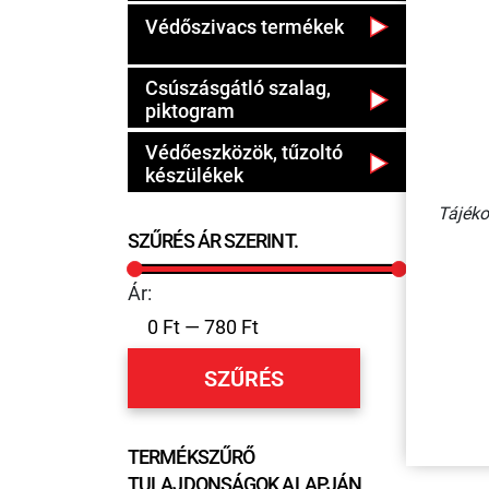
Védőszivacs termékek
Csúszásgátló szalag,
piktogram
Védőeszközök, tűzoltó
1 - 8 
készülékek
Tájéko
SZŰRÉS ÁR SZERINT.
Ár:
SZŰRÉS
TERMÉKSZŰRŐ
TULAJDONSÁGOK ALAPJÁN