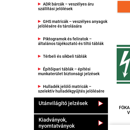
ADR bárcák – veszélyes áru
szállítási jelölések
GHS matricák – veszélyes anyagok
jelölésére és tárolására
Piktogramok és feliratok –
általános tájékoztató és tiltó táblák
Térbeli és síkbeli táblák
Építőipari táblák – építési
munkaterület biztonsági jelzések
Hulladék jelölő matricák –
szelektív hulladékgyűjtés jelölésére
Utánvilágító jelzések
FŐKAPCS
V
Kiadványok,
nyomtatványok