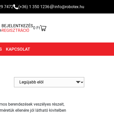
29 7472
(+36) 1 350 1236
info@robotex.hu
BEJELENTKEZÉS
0 Ft
REGISZTRÁCIÓ
S
KAPCSOLAT
lamos berendezések veszélyes részeit,
éretük ellenére jól látható kivitelben