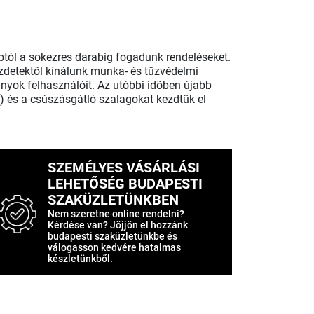
abtól a sokezres darabig fogadunk rendeléseket.
zdetektől kínálunk munka- és tűzvédelmi
nyok felhasználóit. Az utóbbi idõben újabb
m) és a csúszásgátló szalagokat kezdtük el
SZEMÉLYES VÁSÁRLÁSI
LEHETŐSÉG BUDAPESTI
SZAKÜZLETÜNKBEN
Nem szeretne online rendelni?
Kérdése van? Jöjjön el hozzánk
budapesti szaküzletünkbe és
válogasson kedvére hatalmas
készletünkből.