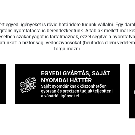
t egyedi igényeket is rövid határidőre tudunk vállalni. Egy dar
tális nyomtatásra is berendezkedtünk. A táblák mellett már ke
etben szakanyagot is tartalmaznak, ezzel segítve a nyomtatvá
latunkat: a biztonsági védőszivacsokat (beütődés elleni védele
forgalmazni.
EGYEDI GYÁRTÁS, SAJÁT
NYOMDAI HÁTTÉR
Saját nyomdánknak köszönhetően
gyorsan és precízen tudjuk teljesíteni
a vásárlói igényeket.