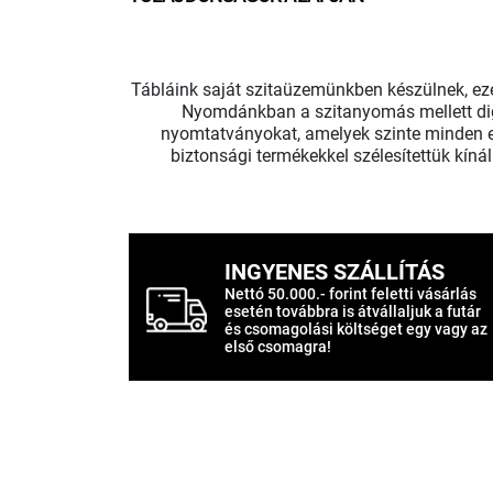
Tábláink saját szitaüzemünkben készülnek, ezér
Nyomdánkban a szitanyomás mellett digi
nyomtatványokat, amelyek szinte minden es
biztonsági termékekkel szélesítettük kíná
INGYENES SZÁLLÍTÁS
Nettó 50.000.- forint feletti vásárlás
esetén továbbra is átvállaljuk a futár
és csomagolási költséget egy vagy az
első csomagra!