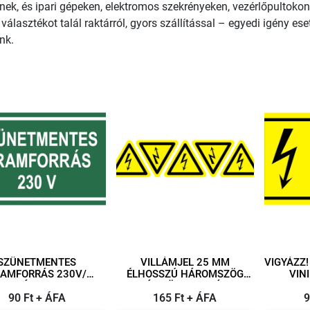
nek, és ipari gépeken, elektromos szekrényeken, vezérlőpultok
 választékot talál raktárról, gyors szállítással – egyedi igény 
nk.
SZÜNETMENTES
VILLÁMJEL 25 MM
VIGYÁZZ! 230V
AMFORRÁS 230V/
ÉLHOSSZÚ HÁROMSZÖG
VIN
PADÓ VINIL 100X60
(5DB/ÍV)/ ÖNTAPADÓ VINIL
90 Ft + ÁFA
MM
165 Ft + ÁFA
9