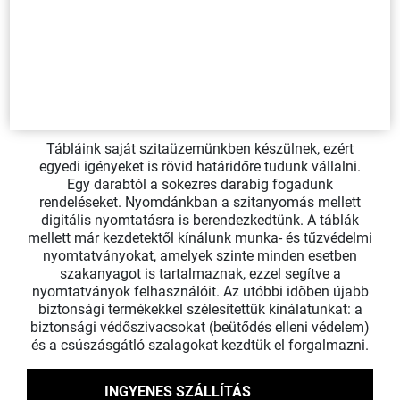
KOSÁRBA
8 - 13 / 13 TERMÉK
1
2
Previous
Nex
Tábláink saját szitaüzemünkben készülnek, ezért
egyedi igényeket is rövid határidőre tudunk vállalni.
Egy darabtól a sokezres darabig fogadunk
rendeléseket. Nyomdánkban a szitanyomás mellett
digitális nyomtatásra is berendezkedtünk. A táblák
mellett már kezdetektől kínálunk munka- és tűzvédelmi
nyomtatványokat, amelyek szinte minden esetben
szakanyagot is tartalmaznak, ezzel segítve a
nyomtatványok felhasználóit. Az utóbbi idõben újabb
biztonsági termékekkel szélesítettük kínálatunkat: a
biztonsági védőszivacsokat (beütődés elleni védelem)
és a csúszásgátló szalagokat kezdtük el forgalmazni.
INGYENES SZÁLLÍTÁS