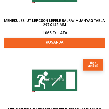
MENEKÜLÉSI ÚT LÉPCSŐN LEFELÉ BALRA/ MŰANYAG TÁBLA
297X148 MM
1 065 Ft + ÁFA
KOSÁRBA
Több
variáció