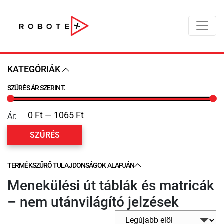
KATEGÓRIÁK
SZŰRÉS ÁR SZERINT.
Ár:
SZŰRÉS
TERMÉKSZŰRŐ TULAJDONSÁGOK ALAPJÁN
Menekülési út táblák és matricák
– nem utánvilágító jelzések