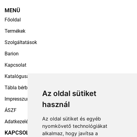
MENÜ
Főoldal
Termékek
Szolgáltatások
Barion
Kapcsolat
Katalógusaink
Tábla bérbeadás
Az oldal sütiket
Impresszum
használ
ÁSZF
Az oldal sütiket és egyéb
Adatkezelési tájékoztató
nyomkövető technológiákat
KAPCSOLAT
alkalmaz, hogy javítsa a