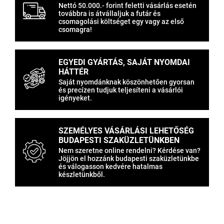
Nettó 50.000.- forint feletti vásárlás esetén
továbbra is átvállaljuk a futár és
csomagolási költséget egy vagy az első
csomagra!
EGYEDI GYÁRTÁS, SAJÁT NYOMDAI
HÁTTÉR
Saját nyomdánknak köszönhetően gyorsan
és precízen tudjuk teljesíteni a vásárlói
igényeket.
SZEMÉLYES VÁSÁRLÁSI LEHETŐSÉG
BUDAPESTI SZAKÜZLETÜNKBEN
Nem szeretne online rendelni? Kérdése van?
Jöjjön el hozzánk budapesti szaküzletünkbe
és válogasson kedvére hatalmas
készletünkből.