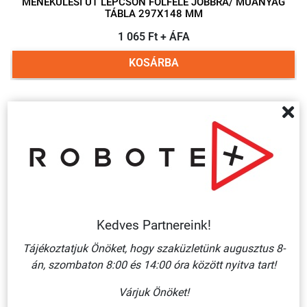
MENEKÜLÉSI ÚT LÉPCSŐN FÖLFELÉ JOBBRA/ MŰANYAG
TÁBLA 297X148 MM
1 065 Ft + ÁFA
KOSÁRBA
Több
variáció
Kedves Partnereink!
Tájékoztatjuk Önöket, hogy szaküzletünk augusztus 8-
MENEKÜLÉSI ÚT LÉPCSŐN FÖLFELÉ BALRA/ MŰANYAG
án, szombaton 8:00 és 14:00 óra között nyitva tart!
TÁBLA 297X148 MM
1 065 Ft + ÁFA
Várjuk Önöket!