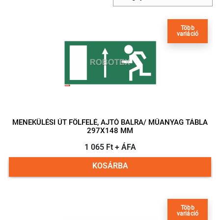
Több
variáció
MENEKÜLÉSI ÚT FÖLFELÉ, AJTÓ BALRA/ MŰANYAG TÁBLA
297X148 MM
1 065 Ft + ÁFA
KOSÁRBA
Több
variáció